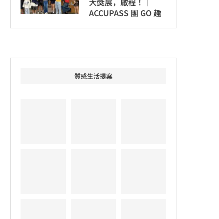
大獎展，啟程！│
ACCUPASS 團 GO 趣
質感生活提案