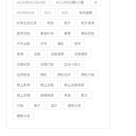
ACCUPASS ONLINE
ACCUPASS團GO趣
AI
FACEBOOK
KOC
KOL
場地推薦
好家在我在家
學習
尾牙
尾牙春酒
居家防疫
展會科技
展覽
廣告投放
戶外活動
手作
攝影
新年
春酒
活動
活動提案
活動攝影
活動紀錄
活動行銷
生活小貼士
社群經營
網紅
網紅合作
網紅行銷
線上教學
線上活動
線上活動精選
線上直播
編輯精選
美食
藝文
行銷
親子
設計
趨勢分享
體驗分享