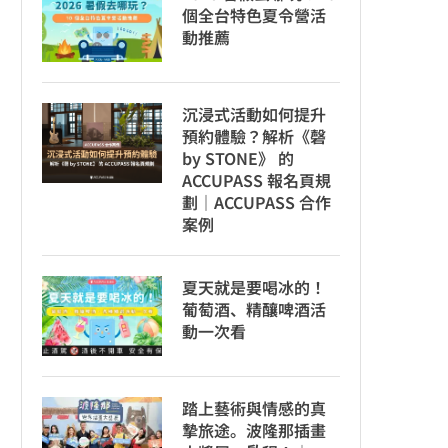
個全台特色夏令營活
動推薦
沉浸式活動如何提升
預約體驗？解析《磬
by STONE》 的
ACCUPASS 報名頁規
劃｜ACCUPASS 合作
案例
夏天就是要喝冰的！
葡萄酒、精釀啤酒活
動一次看
踏上藝術與情感的真
摯旅途。波隆那插畫