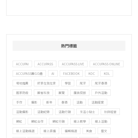
熱門標籤
ACCUPAI
ACCUPASS
ACCUPASS LIVE
ACCUPASS ONLINE
ACCUPASS團GO趣
AI
FACEBOOK
KOC
KOL
場地推薦
好家在我在家
學習
尾牙
尾牙春酒
居家防疫
展會科技
展覽
廣告投放
戶外活動
手作
攝影
新年
春酒
活動
活動提案
活動攝影
活動紀錄
活動行銷
生活小貼士
社群經營
網紅
網紅合作
網紅行銷
線上教學
線上活動
線上活動精選
線上直播
編輯精選
美食
藝文