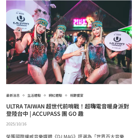
最新消息
生活體驗
網紅體驗
視聽饗宴
ULTRA TAIWAN 超世代前哨戰！超嗨電音暖身派對
登陸台中 | ACCUPASS 團 GO 趣
2025/10/16
榮獲國際權威音樂媒體《DJ MAG》評選為「世界百大音樂