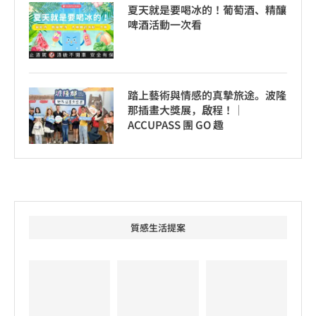
夏天就是要喝冰的！葡萄酒、精釀
啤酒活動一次看
踏上藝術與情感的真摯旅途。波隆
那插畫大獎展，啟程！│
ACCUPASS 團 GO 趣
質感生活提案