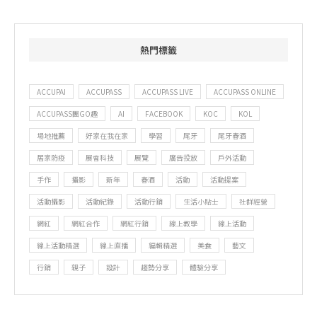
熱門標籤
ACCUPAI
ACCUPASS
ACCUPASS LIVE
ACCUPASS ONLINE
ACCUPASS團GO趣
AI
FACEBOOK
KOC
KOL
場地推薦
好家在我在家
學習
尾牙
尾牙春酒
居家防疫
展會科技
展覽
廣告投放
戶外活動
手作
攝影
新年
春酒
活動
活動提案
活動攝影
活動紀錄
活動行銷
生活小貼士
社群經營
網紅
網紅合作
網紅行銷
線上教學
線上活動
線上活動精選
線上直播
編輯精選
美食
藝文
行銷
親子
設計
趨勢分享
體驗分享