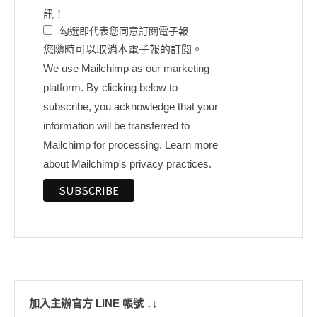
訊！
勾選即代表您同意訂閱電子報
您隨時可以取消本電子報的訂閱。
We use Mailchimp as our marketing
platform. By clicking below to
subscribe, you acknowledge that your
information will be transferred to
Mailchimp for processing.
Learn more
about Mailchimp's privacy practices.
加入主辦官方 LINE 帳號 ↓↓