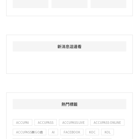
新消息這邊看
熱門標籤
ACCUPAI
ACCUPASS
ACCUPASS LIVE
ACCUPASS ONLINE
ACCUPASS團GO趣
AI
FACEBOOK
KOC
KOL