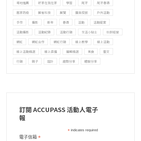
場地推薦
好家在我在家
學習
尾牙
尾牙春酒
居家防疫
展會科技
展覽
廣告投放
戶外活動
手作
攝影
新年
春酒
活動
活動提案
活動攝影
活動紀錄
活動行銷
生活小貼士
社群經營
網紅
網紅合作
網紅行銷
線上教學
線上活動
線上活動精選
線上直播
編輯精選
美食
藝文
行銷
親子
設計
趨勢分享
體驗分享
訂閱 ACCUPASS 活動人電子
報
*
indicates required
*
電子信箱