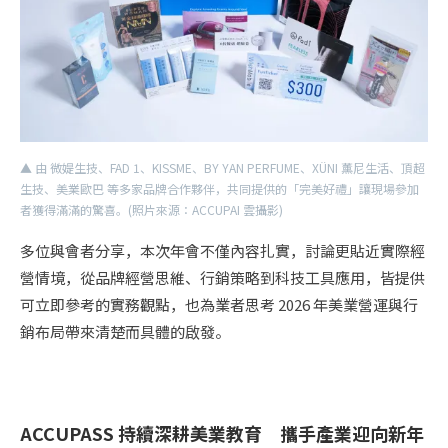
▲ 由 微媞生技、FAD 1、KISSME、BY YAN PERFUME、XÜNI 薰尼生活、頂超
生技、美業歐巴 等多家品牌合作夥伴，共同提供的「完美好禮」讓現場參加
者獲得滿滿的驚喜。(照片來源：ACCUPAI 雲攝影)
多位與會者分享，本次年會不僅內容扎實，討論更貼近實際經
營情境，從品牌經營思維、行銷策略到科技工具應用，皆提供
可立即參考的實務觀點，也為業者思考 2026 年美業營運與行
銷布局帶來清楚而具體的啟發。
ACCUPASS 持續深耕美業教育 攜手產業迎向新年