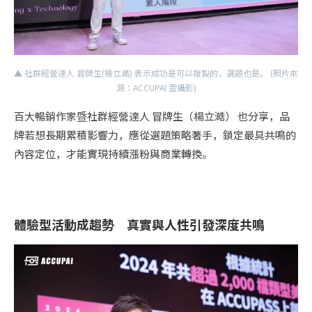
▲ 社群經營達人 冒牌生(楊立澔) 表示成功是可以複製的，選題也是。 (照片來
源：ACCUPAI 雲攝影)
百大暢銷作家暨社群經營達人 冒牌生（楊立澔） 也分享，品
牌若想長期累積影響力，應從選題策略著手，鎖定最具共鳴的
內容定位，才能實現持續漲粉與商業轉換。
體驗型活動成趨勢 真實與人性引發深度共鳴