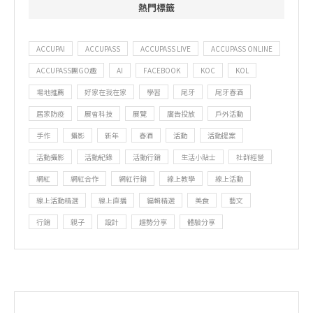
熱門標籤
ACCUPAI
ACCUPASS
ACCUPASS LIVE
ACCUPASS ONLINE
ACCUPASS團GO趣
AI
FACEBOOK
KOC
KOL
場地推薦
好家在我在家
學習
尾牙
尾牙春酒
居家防疫
展會科技
展覽
廣告投放
戶外活動
手作
攝影
新年
春酒
活動
活動提案
活動攝影
活動紀錄
活動行銷
生活小貼士
社群經營
網紅
網紅合作
網紅行銷
線上教學
線上活動
線上活動精選
線上直播
編輯精選
美食
藝文
行銷
親子
設計
趨勢分享
體驗分享