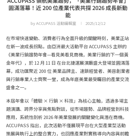
ACCUPASS 領航美業趨勢，「美業行銷趨勢年會」
圓滿落幕！近 200 位產業代表共探 2026 成長新動
能
by
ACCUPASS 活動編輯室
2025/12/12
在市場快速變動、消費者行為全面升級的關鍵時刻，美業正站
在新一波成長拐點。由亞洲最大活動平台 ACCUPASS 主辦的
《美業行銷趨勢年會—看見美看見商機，美業行銷的下一個黃
金年代》，於 12 月 11 日 在台北捷運展演廳盛大登場並圓滿落
幕，成功匯聚近 200 位 美業品牌主、連鎖經營者、美容創業者
與行銷專業人士齊聚一堂，成為年底美業最受矚目的產業交流
盛會之一。
本屆年會以「體驗 × 行銷 × 科技」為核心主軸，透過多場主
題演講、跨界分享與焦點對談，從市場趨勢、品牌經營到科技
應用，系統性剖析 2026 年美業發展的關鍵變化與潛在商機。
ACCUPASS 指出，此次活動不僅展現平台在大型產業型活動
策展與執行上的整合實力，也回應產業對實務導向內容與前瞻