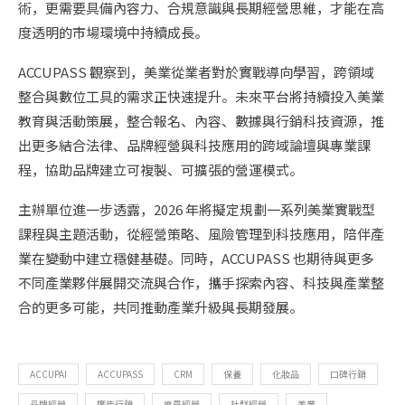
術，更需要具備內容力、合規意識與長期經營思維，才能在高
度透明的市場環境中持續成長。
ACCUPASS 觀察到，美業從業者對於實戰導向學習，跨領域
整合與數位工具的需求正快速提升。未來平台將持續投入美業
教育與活動策展，整合報名、內容、數據與行銷科技資源，推
出更多結合法律、品牌經營與科技應用的跨域論壇與專業課
程，協助品牌建立可複製、可擴張的營運模式。
主辦單位進一步透露，2026 年將擬定規劃一系列美業實戰型
課程與主題活動，從經營策略、風險管理到科技應用，陪伴產
業在變動中建立穩健基礎。同時，ACCUPASS 也期待與更多
不同產業夥伴展開交流與合作，攜手探索內容、科技與產業整
合的更多可能，共同推動產業升級與長期發展。
ACCUPAI
ACCUPASS
CRM
保養
化妝品
口碑行銷
品牌經營
廣告行銷
會員經營
社群經營
美業