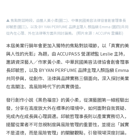
▲ 焦點對談時段，由藝人黃小柔(圖二)、中華民國美容法律協會創會理事長
邱毓哲(圖三)，以及 BY YAN PERFUME 品牌主理人 顏詣縝 Emma (圖四)共同
從內在心理、外在法律等方面共同討論美。 (照片來源：ACCUPAI 雲攝影)
本屆美業行銷年會更加入獨特的焦點對談環節，以「真實的美
與人性的光影」為題，由 ACCUPASS 營運總監 Leslie 主持，
邀請資深藝人／作家黃小柔、中華民國美容法律協會創會理事
長邱毓哲，以及 BY YAN PERFUME 品牌主理人顏詣縝 Emma
共同參與，從創作、法律與品牌實務三個面向，深入探討美業
在高關注、高風險時代下的真實價值。
發行創作小說《黑色福音》的黃小柔，從演藝圈第一線經驗出
發，分享在高度放大外在標準的環境中，如何面對自我質疑、
完成內在成長與心理調適。邱毓哲理事長則以產業實務切入，
提醒從業者不可忽視制度與風險管理的重要性，並提出「誠實
不是道德，而是風險管理」的關鍵觀點，引發現場深度討論。