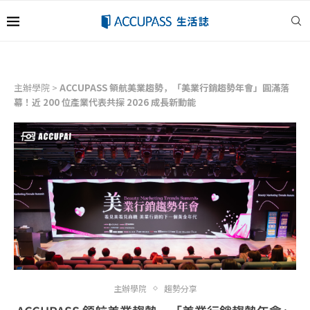
主辦學院
>
ACCUPASS 領航美業趨勢，「美業行銷趨勢年會」圓滿落
幕！近 200 位產業代表共探 2026 成長新動能
主辦學院
趨勢分享