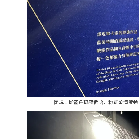
圖說：從藍色孤寂低語、粉紅柔情流動