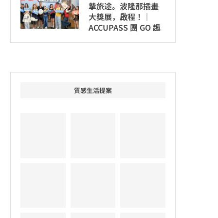
摯旅途。波隆那插畫
大獎展，啟程！│
ACCUPASS 團 GO 趣
質感生活提案