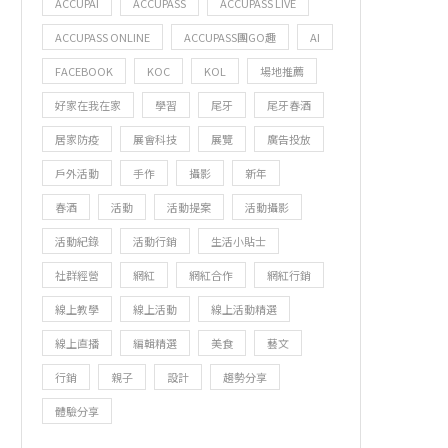
ACCUPAI
ACCUPASS
ACCUPASS LIVE
ACCUPASS ONLINE
ACCUPASS團GO趣
AI
FACEBOOK
KOC
KOL
場地推薦
好家在我在家
學習
尾牙
尾牙春酒
居家防疫
展會科技
展覽
廣告投放
戶外活動
手作
攝影
新年
春酒
活動
活動提案
活動攝影
活動紀錄
活動行銷
生活小貼士
社群經營
網紅
網紅合作
網紅行銷
線上教學
線上活動
線上活動精選
線上直播
編輯精選
美食
藝文
行銷
親子
設計
趨勢分享
體驗分享