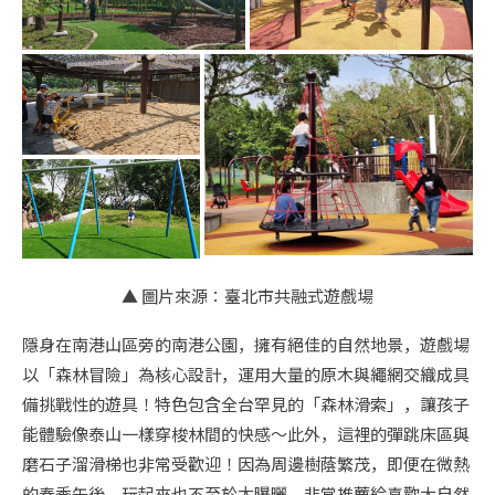
▲ 圖片來源：臺北市共融式遊戲場
隱身在南港山區旁的南港公園，擁有絕佳的自然地景，遊戲場
以「森林冒險」為核心設計，運用大量的原木與繩網交織成具
備挑戰性的遊具！特色包含全台罕見的「森林滑索」，讓孩子
能體驗像泰山一樣穿梭林間的快感～此外，這裡的彈跳床區與
磨石子溜滑梯也非常受歡迎！因為周邊樹蔭繁茂，即便在微熱
的春季午後，玩起來也不至於太曝曬，非常推薦給喜歡大自然