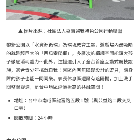
▲ 圖片來源：社團法人臺灣還我特色公園行動聯盟
黎新公園以「水資源循環」為環境教育主題，遊戲場內最吸睛
的就是超巨大的「西瓜攀爬網」，多層次的繩網空間能讓大孩
子徹底消耗體力～此外，這裡還引入了全台首座互動式競技設
施，適合青少年挑戰自我！園區內有無障礙設計的遊具，讓身
障的孩子也能一同同樂。家長休息區還設有遮陽棚，加上洗手
間整潔舒適，是台中地區評價極高的共融空間！
地址：
台中市南屯區龍富路五段 1 號（與公益路二段交叉
口旁）
開放時間：
24 小時