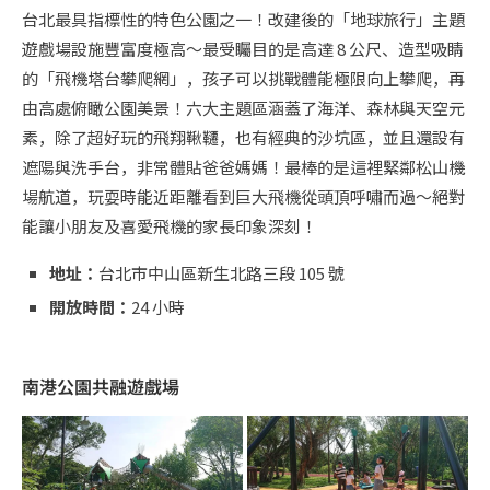
台北最具指標性的特色公園之一！改建後的「地球旅行」主題
遊戲場設施豐富度極高～最受矚目的是高達 8 公尺、造型吸睛
的「飛機塔台攀爬網」，孩子可以挑戰體能極限向上攀爬，再
由高處俯瞰公園美景！六大主題區涵蓋了海洋、森林與天空元
素，除了超好玩的飛翔鞦韆，也有經典的沙坑區，並且還設有
遮陽與洗手台，非常體貼爸爸媽媽！最棒的是這裡緊鄰松山機
場航道，玩耍時能近距離看到巨大飛機從頭頂呼嘯而過～絕對
能讓小朋友及喜愛飛機的家長印象深刻！
地址：
台北市中山區新生北路三段 105 號
開放時間：
24 小時
南港公園共融遊戲場