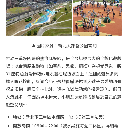
▲ 圖片來源：新北大都會公園官網
位於三重堤防邊的熊猴森樂園，是全台規模最大的全齡化遊戲
場！以台灣原生動物（如雲豹、黑熊、獼猴）為視覺意象，將
31 座特色溜滑梯巧妙地設置在堤防坡面上！這裡的遊具多到
讓人眼花撩亂，從適合小小孩的低緩滑梯到大孩子最愛的超長
螺旋滑梯一應俱全～此外，還有充滿律動感的擺盪設施，假日
人潮雖多，但因為場地極大，小朋友還是能找到屬於自己的遊
戲空間哦～
地址：
新北市三重區水漾路一段（捷運三重站旁）
開放時間：
06:00 – 22:00（戲水設施每週二休園。詳細維