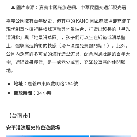
▲ 圖片來源：嘉義市觀光旅遊網、中華民國交通部觀光署
嘉義公園擁有百年歷史，但其中的 KANO 園區遊戲場卻充滿了
現代創意～這裡將棒球運動與地景結合，打造出超長的「星光
溜滑梯」與「地景滑草區」，孩子們可以坐在紙箱或滑草墊
上，體驗高速俯衝的快感（滑草區是免費熱門點！）。此外，
公園內還有許多可愛的海洋造型遊具，配合周邊壯麗的百年大
樹，遮陽效果極佳，是一處老少咸宜、充滿故事感的休閒勝
地。
地址：
嘉義市東區啟明路 264 號
開放時間：
24 小時
【台南市】
安平港濱歷史特色遊戲場