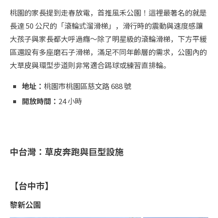
桃園的家長提到走春放電，首推風禾公園！這裡最著名的就是
長達 50 公尺的「滾輪式溜滑梯」，滑行時的震動與速度感讓
大孩子與家長都大呼過癮～除了明星級的滾輪滑梯，下方平緩
區還設有多座磨石子滑梯，滿足不同年齡層的需求，公園內的
大草皮與環型步道則非常適合踢球或練習直排輪。
地址：
桃園市桃園區慈文路 688 號
開放時間：
24 小時
中台灣：草皮奔跑與巨型設施
【台中市】
黎新公園