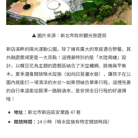
▲ 圖片來源：新北市政府觀光旅遊局
新店溪畔的陽光運動公園，除了擁有廣大的草皮適合野餐，其
共融遊戲場更是一大亮點！這裡最特別的是「水陸兩棲」設
計，以蝶豆花為主題的遊戲區結合了天空繩網、跳樁與平衡
木。夏季還會開放噴水設施（如向日葵灑水器），讓孩子在公
園內就能打一場清涼的水仗～如果想結合單車行程，這裡完善
的自行車道能從碧潭一路騎過來，是安排全日行程的好選擇
哦！
地址：
新北市新店區安業路 47 巷
開放時間：
24 小時（噴水設施有特定開放時段）