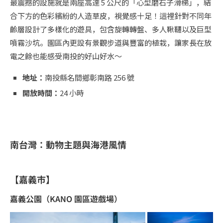
最震撼的設施就是兩座高達 5 公尺的「心型磨石子滑梯」，結
合下方的色彩繽紛的人造草皮，視覺感十足！這裡針對不同年
齡層設計了多樣化的遊具，包含旋轉轉盤、多人鞦韆以及巨型
噴霧沙坑。園區內更設有景觀步道與豐富的植栽，讓家長在放
電之餘也能感受南投的好山好水～
地址：
南投縣名間鄉彰南路 256 號
開放時間：
24 小時
南台灣：動物主題與海港風情
【嘉義市】
嘉義公園（KANO 園區遊戲場）