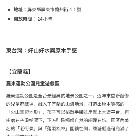
地址：
屏東縣屏東市蘭州街 4-1 號
開放時間：
24 小時
東台灣：好山好水與原木手感
【宜蘭縣】
羅東運動公園兒童遊戲區
羅東運動公園是全台最經典的地景公園之一，近年來重新翻修
的兒童遊戲場，融入了宜蘭的山海地景，打造出原木質感的
「火山攀爬地形」，孩子可以挑戰手腳並用攀上木造平台，再
由磨石子滑梯溜下，下方則是觸感自然的細礫石坑。園區內著
名的「老街景」與「落羽松林」圍繞在側，讓遊戲過程充滿了