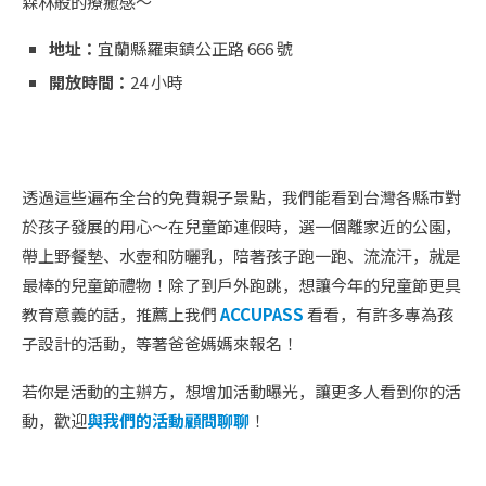
森林般的療癒感～
地址：
宜蘭縣羅東鎮公正路 666 號
開放時間：
24 小時
透過這些遍布全台的免費親子景點，我們能看到台灣各縣市對
於孩子發展的用心～在兒童節連假時，選一個離家近的公園，
帶上野餐墊、水壺和防曬乳，陪著孩子跑一跑、流流汗，就是
最棒的兒童節禮物！除了到戶外跑跳，想讓今年的兒童節更具
教育意義的話，推薦上我們
ACCUPASS
看看，有許多專為孩
子設計的活動，等著爸爸媽媽來報名！
若你是活動的主辦方，想增加活動曝光，讓更多人看到你的活
動，歡迎
與我們的活動顧問聊聊
！