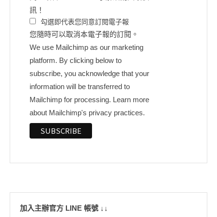
訊！
勾選即代表您同意訂閱電子報
您隨時可以取消本電子報的訂閱。
We use Mailchimp as our marketing
platform. By clicking below to
subscribe, you acknowledge that your
information will be transferred to
Mailchimp for processing.
Learn more
about Mailchimp's privacy practices.
加入主辦官方 LINE 帳號 ↓↓