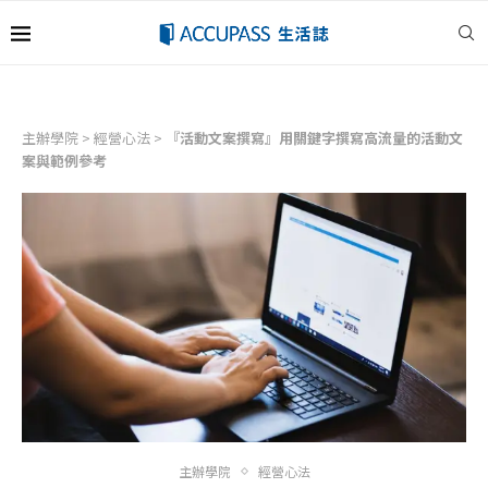
主辦學院
>
經營心法
>
『活動文案撰寫』用關鍵字撰寫高流量的活動文
案與範例參考
主辦學院
經營心法