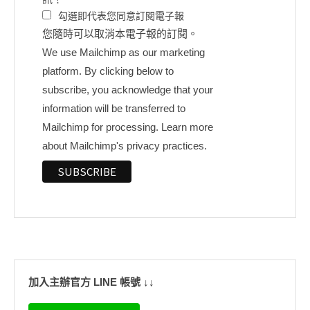
勾選即代表您同意訂閱電子報
您隨時可以取消本電子報的訂閱。
We use Mailchimp as our marketing
platform. By clicking below to
subscribe, you acknowledge that your
information will be transferred to
Mailchimp for processing.
Learn more
about Mailchimp's privacy practices.
加入主辦官方 LINE 帳號 ↓↓