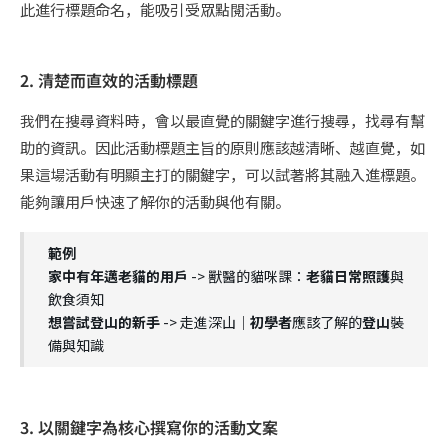
此進行標題命名，能吸引受眾點閱活動。
2. 清楚而直效的活動標題
我們在搜尋資料時，會以最直覺的關鍵字進行搜尋，找尋有幫
助的資訊。因此活動標題主旨的原則應該越清晰、越直覺，如
果這場活動有明顯主打的關鍵字，可以試著將其融入進標題。
能夠讓用戶快速了解你的活動與他有關。
範例
家中有年邁老貓的用戶
-> 獸醫的貓咪課：
老貓日常照護
與
飲食須知
想嘗試登山的新手
-> 走進深山｜
初學者
應該了解的
登山
裝
備與知識
3. 以關鍵字為核心撰寫你的活動文案