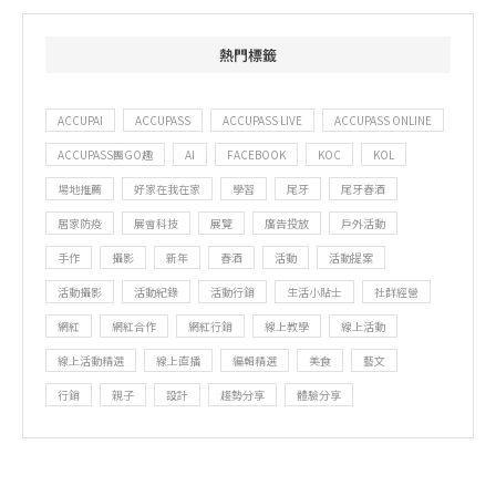
熱門標籤
ACCUPAI
ACCUPASS
ACCUPASS LIVE
ACCUPASS ONLINE
ACCUPASS團GO趣
AI
FACEBOOK
KOC
KOL
場地推薦
好家在我在家
學習
尾牙
尾牙春酒
居家防疫
展會科技
展覽
廣告投放
戶外活動
手作
攝影
新年
春酒
活動
活動提案
活動攝影
活動紀錄
活動行銷
生活小貼士
社群經營
網紅
網紅合作
網紅行銷
線上教學
線上活動
線上活動精選
線上直播
編輯精選
美食
藝文
行銷
親子
設計
趨勢分享
體驗分享