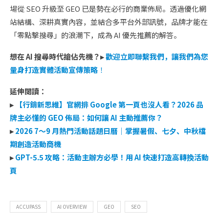
場從 SEO 升級至 GEO 已是勢在必行的商業佈局。透過優化網
站結構、深耕真實內容，並結合多平台外部訊號，品牌才能在
「零點擊搜尋」的浪潮下，成為 AI 優先推薦的解答。
想在 AI 搜尋時代搶佔先機？▸
歡迎立即聯繫我們，讓我們為您
量身打造實體活動宣傳策略
！
延伸閱讀：
▸
【行銷新思維】官網排 Google 第一頁也沒人看？2026 品
牌主必懂的 GEO 佈局：如何讓 AI 主動推薦你？
▸
2026 7～9 月熱門活動話題日曆｜掌握暑假、七夕、中秋檔
期創造活動商機
▸
GPT-5.5 攻略：活動主辦方必學！用 AI 快速打造高轉換活動
頁
ACCUPASS
AI OVERVIEW
GEO
SEO