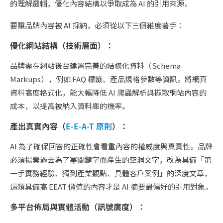
的理解邏輯，優化內容結構以爭取成為 AI 的引用來源。
要讓品牌內容被 AI 採納，必須從以下三個維度著手：
優化網站結構（技術層面）：
品牌需在網站後台建置完善的結構化資料（Schema
Markups），例如 FAQ 標籤、產品規格參數等資訊。將網頁
資料高度格式化，能大幅降低 AI 爬蟲解析與擷取網站內容的
成本，以提高被納入資料庫的機率。
產出真實內容（
E-E-A-T 原則
）：
AI 為了確保回答的正確性會看重內容的權威度與真實性。品牌
必須揚棄過去為了塞關鍵字而產生的空洞文字，改為具備「第
一手實務經驗、獨到產業觀點、具體客戶案例」的深度文章，
這類具備高 EEAT 價值的內容才是 AI 摘要最偏好的引用對象。
多平台佈局與實體活動（訊號廣度）：