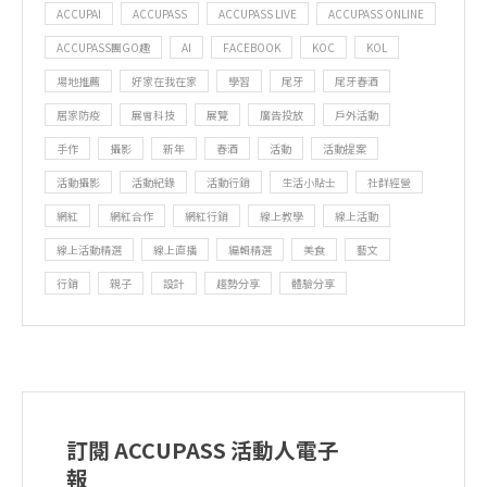
ACCUPAI
ACCUPASS
ACCUPASS LIVE
ACCUPASS ONLINE
ACCUPASS團GO趣
AI
FACEBOOK
KOC
KOL
場地推薦
好家在我在家
學習
尾牙
尾牙春酒
居家防疫
展會科技
展覽
廣告投放
戶外活動
手作
攝影
新年
春酒
活動
活動提案
活動攝影
活動紀錄
活動行銷
生活小貼士
社群經營
網紅
網紅合作
網紅行銷
線上教學
線上活動
線上活動精選
線上直播
編輯精選
美食
藝文
行銷
親子
設計
趨勢分享
體驗分享
訂閱 ACCUPASS 活動人電子
報