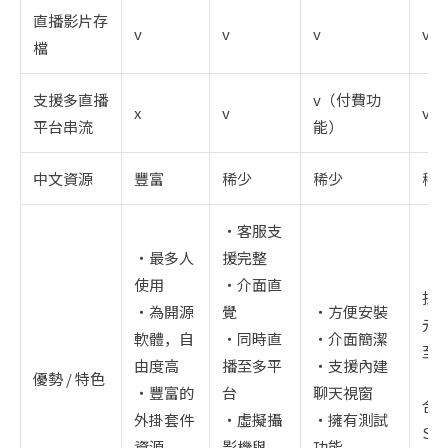
直播影片存
v
v
v
v
檔
支援多直播
v（付費功
x
v
v
平台串流
能）
中文資源
豐富
稀少
稀少
稀
・客服支
・最多人
援完整
・
使用
・介面直
拉
・為開源
覺
・方便安裝
元
軟體，自
・同時直
・介面簡潔
至
由度高
播至多平
・支援內建
優勢 / 特色
・
・豐富的
台
聊天視窗
合
外掛套件
・虛擬攝
・擁有測試
Sk
資源
影機與
功能