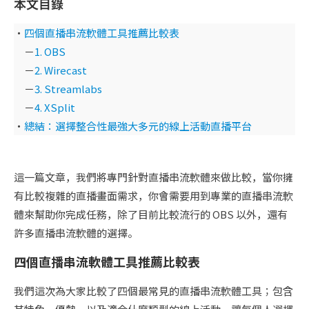
本文目錄
・
四個直播串流軟體工具推薦比較表
－
1. OBS
－
2. Wirecast
－
3. Streamlabs
－
4. XSplit
・
總結：選擇整合性最強大多元的線上活動直播平台
這一篇文章，我們將專門針對直播串流軟體來做比較，當你擁
有比較複雜的直播畫面需求，你會需要用到專業的直播串流軟
體來幫助你完成任務，除了目前比較流行的 OBS 以外，還有
許多直播串流軟體的選擇。
四個直播串流軟體工具推薦比較表
我們這次為大家比較了四個最常見的直播串流軟體工具；包含