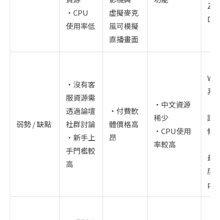
Zo
・CPU
虛擬麥克
Dis
使用率低
風可模擬
直播畫面
・
Wi
・沒有客
系
服資源需
・中文資源
・
透過論壇
・付費軟
稀少
設
弱勢 / 缺點
社群討論
體價格高
・CPU使用
條
・新手上
昂
率較高
・
手門檻較
最
高
度僅
p
・