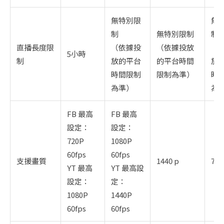
無特別限
無
制
無特別限制
制
直播長度限
（依據投
（依據投放
（
5小時
制
放的平台
的平台時間
放
時間限制
限制為準）
時
為準）
為
FB 最高
FB 最高
設定：
設定：
720P
1080P
60fps
60fps
支援畫質
1440 p
720
YT 最高
YT 最高設
設定：
定：
1080P
1440P
60fps
60fps