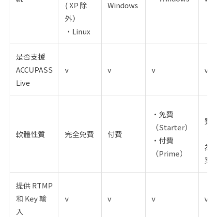
( XP 除
Windows
外）
・Linux
是否支援
ACCUPASS
v
v
v
v
Live
・
・免費
費
（Starter）
軟體性質
完全免費
付費
・
・付費
為
（Prime）
案
提供 RTMP
和 Key 輸
v
v
v
v
入