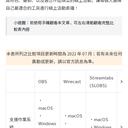
其特色、優勢、以及適合什麼類型的線上活動，讓每個人選擇
自己最適合的工具進行線上活動直播！
小提醒：若使用手機觀看本文章，可左右滑動觀看完整比
較表內容
本表所列之比較項目更新時間為 2021 年 07 月；若有未來任何
異動或更新，請以官方訊息為準。
Streamlabs
OBS
Wirecast
XSp
(SLOBS)
・
macOS
・
・macOS
支援作業系
・macOS
・
Windows
・
統
・Windows
Wi