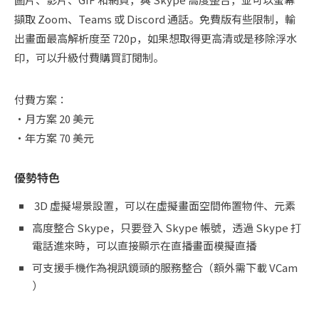
擷取 Zoom、Teams 或 Discord 通話。免費版有些限制，輸
出畫面最高解析度至 720p，如果想取得更高清或是移除浮水
印，可以升級付費購買訂閱制。
付費方案：
・月方案 20 美元
・年方案 70 美元
優勢特色
3D 虛擬場景設置，可以在虛擬畫面空間佈置物件、元素
高度整合 Skype，只要登入 Skype 帳號，透過 Skype 打
電話進來時，可以直接顯示在直播畫面模擬直播
可支援手機作為視訊鏡頭的服務整合（額外需下載 VCam
）