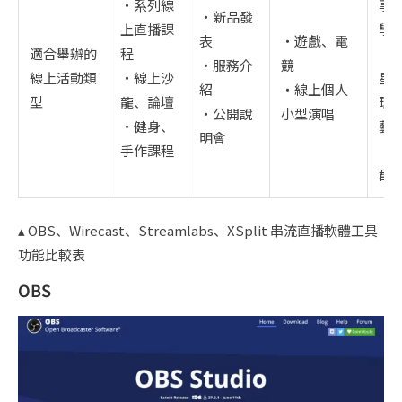
・系列線
享
・新品發
上直播課
學
表
・遊戲、電
適合舉辦的
程
（
・服務介
競
線上活動類
・線上沙
星
紹
・線上個人
型
龍、論壇
理
・公開說
小型演唱
・健身、
藝
明會
手作課程
・
群
▴ OBS、Wirecast、Streamlabs、XSplit 串流直播軟體工具
功能比較表
OBS