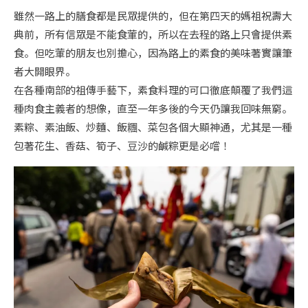
雖然一路上的膳食都是民眾提供的，但在第四天的媽祖祝壽大
典前，所有信眾是不能食葷的，所以在去程的路上只會提供素
食。但吃葷的朋友也別擔心，因為路上的素食的美味著實讓筆
者大開眼界。
在各種南部的祖傳手藝下，素食料理的可口徹底顛覆了我們這
種肉食主義者的想像，直至一年多後的今天仍讓我回味無窮。
素粽、素油飯、炒麵、飯糰、菜包各個大顯神通，尤其是一種
包著花生、香菇、筍子、豆沙的鹹粽更是必嚐！