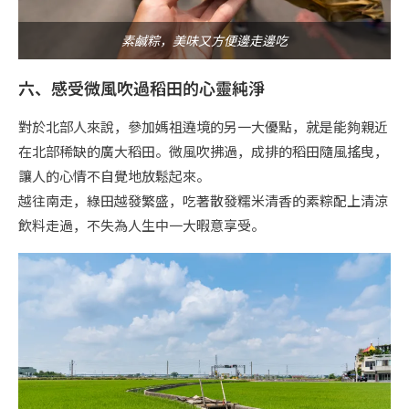
素鹹粽，美味又方便邊走邊吃
六、感受微風吹過稻田的心靈純淨
對於北部人來說，參加媽祖遶境的另一大優點，就是能夠親近
在北部稀缺的廣大稻田。微風吹拂過，成排的稻田隨風搖曳，
讓人的心情不自覺地放鬆起來。
越往南走，綠田越發繁盛，吃著散發糯米清香的素粽配上清涼
飲料走過，不失為人生中一大暇意享受。