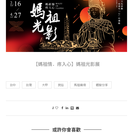
【媽祖情．疼入心】媽祖光影展
台中
台灣
大甲
民俗
馬祖繞境
體驗分享
1
或許你會喜歡