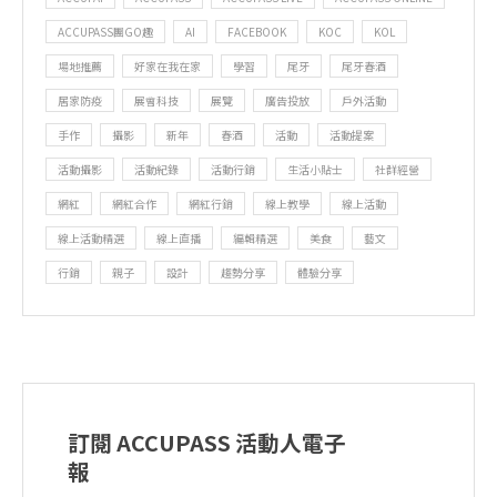
ACCUPASS團GO趣
AI
FACEBOOK
KOC
KOL
場地推薦
好家在我在家
學習
尾牙
尾牙春酒
居家防疫
展會科技
展覽
廣告投放
戶外活動
手作
攝影
新年
春酒
活動
活動提案
活動攝影
活動紀錄
活動行銷
生活小貼士
社群經營
網紅
網紅合作
網紅行銷
線上教學
線上活動
線上活動精選
線上直播
編輯精選
美食
藝文
行銷
親子
設計
趨勢分享
體驗分享
訂閱 ACCUPASS 活動人電子
報