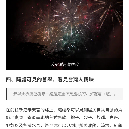
大甲溪百萬煙火
四、隨處可見的善舉，看見台灣人情味
參加大甲媽遶境有一點是完全不用擔心的，那就是「吃」。
在前往新港奉天宮的路上，隨處都可以見到居民自動自發的貢
獻出食物，從最基本的各式冷飲、粽子、包子、炒麵、白飯、
配菜以及各式水果，甚至還可以見到現煎蔥油餅、涼粿、紅龜