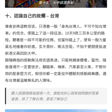
第十天，大甲鎮瀾宮前
十、認識自己的故鄉 – 台灣
筆者非佛道教信徒，只憑著一股「身為台灣人，不可不知台灣
事」的信念，便踏上了這一段征途。10天9夜三百多公里的路
程，聽著是一段不可能的任務，但當你踏上了，便有一股力量
莫名地催著你前進，玄乎奧妙、無法言喻，不知不覺間便抵達
新港又再回到大甲。
跟隨媽祖的感動無法用言語表達，只能夠親身體會。當然，隨
香遶境不一定要徒步，腳踏車、機車、汽車甚至火車，不管你
用的是甚麼方式，相信你都一定能從中體驗到感動與樂趣，還
有台灣最溫暖無私的人情味。
聽人說跟隨媽祖遶境一次，便能找到心頭某個問題的答案
進香，除了了解台灣，更是了解自己