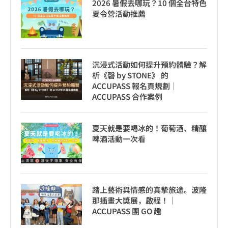
2026 暑假去哪玩？10 個全台特色
夏令營活動推薦
沉浸式活動如何提升預約體驗？解
析《磬 by STONE》 的
ACCUPASS 報名頁規劃｜
ACCUPASS 合作案例
夏天就是要喝冰的！葡萄酒、精釀
啤酒活動一次看
踏上藝術與情感的真摯旅途。波隆
那插畫大獎展，啟程！│
ACCUPASS 團 GO 趣