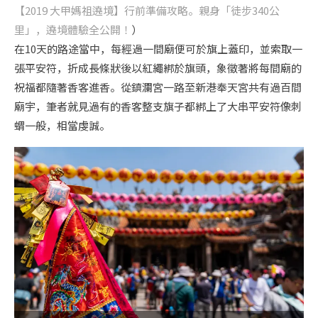
【2019 大甲媽祖遶境】行前準備攻略。親身「徒步340公
里」，遶境體驗全公開！
）
在10天的路途當中，每經過一間廟便可於旗上蓋印，並索取一
張平安符，折成長條狀後以紅繩綁於旗頭，象徵著將每間廟的
祝福都隨著香客進香。從鎮瀾宮一路至新港奉天宮共有過百間
廟宇，筆者就見過有的香客整支旗子都綁上了大串平安符像刺
蝟一般，相當虔誠。