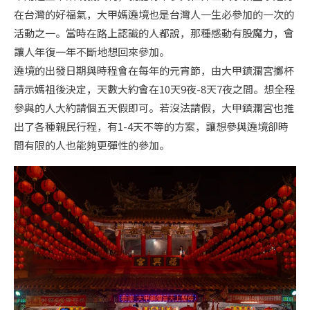
在台灣的好福氣，大甲媽遶境也是台灣人一生必參加的一次的
活動之一。當時在路上認識的人都說，那種感動有股魔力，會
讓人年復一年不斷地想回來參加。
遶境的出發日期與時程會在每年的元宵節，由大甲鎮瀾宮擲杯
請示媽祖後決定，天數大約會在10天9夜-8天7夜之間。想全程
參與的人大約請個五天假即可。若沒法請假，大甲鎮瀾宮也推
出了各種親民行程，有1-4天不等的方案，讓想參與遶境卻時
間有限的人也能夠更彈性的參加。