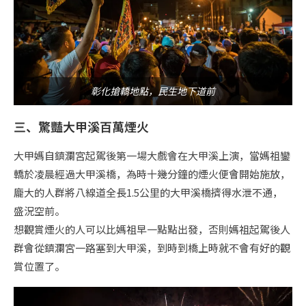
彰化搶轎地點，民生地下道前
三、驚豔大甲溪百萬煙火
大甲媽自鎮瀾宮起駕後第一場大戲會在大甲溪上演，當媽祖鑾
轎於凌晨經過大甲溪橋，為時十幾分鐘的煙火便會開始施放，
龐大的人群將八線道全長1.5公里的大甲溪橋擠得水泄不通，
盛況空前。
想觀賞煙火的人可以比媽祖早一點點出發，否則媽祖起駕後人
群會從鎮瀾宮一路塞到大甲溪，到時到橋上時就不會有好的觀
賞位置了。