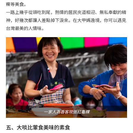
粿等美食。
一路上幾乎從頭吃到尾，熱情的居民夾道相迎、無私奉獻的精
神，好幾次都讓人差點掉下淚來。在大甲媽遶境，你可以遇見
台灣最美的人情味。
一家人為香客現做紅龜粿
五、大啖比葷食美味的素食