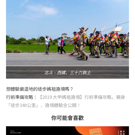
北斗 – 西螺，三十六執士
想體驗最道地的徒步媽祖遶境嗎？
行前準備攻略：
【2019 大甲媽祖遶境】行前準備攻略。親身
「徒步340公里」，遶境體驗全公開！
你可能會喜歡