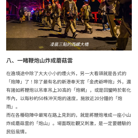
凌晨三點的西螺大橋
八、一睹鞭炮山炸成蘑菇雲
在遶境途中除了大大小小的煙火外，另一大看頭就是各式的
「炮陣」了！除了最有名的新港奉天宮「金虎爺呷炮」外，還
有諸如將鞭炮以吊車吊上30高的「炮網」，或是回鑾時於彰化
市內，以每秒約50株沖天炮的速度，施放近20分鐘的「炮
雨」。
而在各種砲陣中最常在路上見到的，就是將鞭炮堆成一座小山
炸成蘑菇雲的「炮山」。場面既壯觀又刺激，是一定要體驗的
民俗風情。