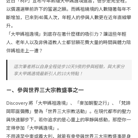
近日「柯P」宣布今年將隨大甲媽遶境進香，徒步走完全程，
以償還選舉前許下的當選之願。而媽祖繞境的人數隨著每年不
斷增加，已來到40萬人次，年輕人的參與人數更在近年直線攀
升。
「大甲媽祖遶境」到底存在著什麼樣的吸引力？讓這些年輕
人、老年人以及非佛道教人士都甘願花費大量的時間與體力陪
伴媽祖走上一遭？
這次筆者將以自身全程徒步10天9夜的參與經驗，與大家分
享大甲媽遶境最新引人的10大特點！
ㄧ、參與世界三大宗教盛事之一
Discovery 將「大甲媽祖遶境」、「麥加朝聖之行」、「梵諦
岡耶誕彌撒」譽為「世界三大宗教活動」。在現代都市的壓力
與快速腳步下，若你追求的是心靈上的寧靜與感動，那麼你一
定得參加「大甲媽遶境」。
不用遠至中東或義大利，就能有幸參與世界三大宗教盛事是身