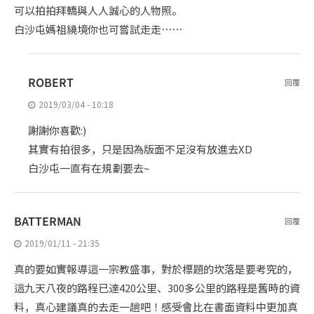
可以拍拍拜轎與人人誠心的人物照。
白沙屯媽祖繞境你也可嘗試走走⋯⋯
ROBERT
回覆
2019/03/04 - 10:18
謝謝你喜歡:)
其實有拍很多，只是因為版面不足沒有放進去XD
白沙屯一直有在規劃要去~
BATTERMAN
回覆
2019/01/11 - 21:35
真的要如實報導這一宗教盛事，對於標題的坎落是要考究的，
這九天八夜的路程已達420公里、300多公里的路程是舊時的資
料，真心建議真的去走一趟吧！感受會比在書面資料中更加真