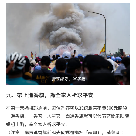
雲嘉邊界，崙子橋
九、帶上進香旗，為全家人祈求平安
在第一天媽祖起駕前，每位香客可以於鎮瀾宮花費300元購買
「進香旗」，香客一人拿著一面進香旗就可以代表著闔家跟隨
媽祖上路，為全家人祈求平安。
（注意：購買進香旗前須先向媽祖擲杯「請旗」，請參考：