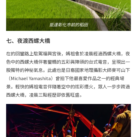
抵達彰化市前的稻田
七、夜渡西螺大橋
在的回鑾路上駐駕福興宮後，媽祖會於凌晨經過西螺大橋，夜
色中的西螺大橋伴著鑾轎的五彩與陣頭的台式電音，呈現出一
股獨特的神秘氣息。此處也是日裔國家地理攝影大師麥可山下
（Michael Yamashita）曾拍下他最喜愛作品之一的經典場
景。輕快的媽祖電音伴隨著空中的炫彩煙火，眾人一步步跨過
西螺大橋，凌晨三點經歷卻依舊旺盛。