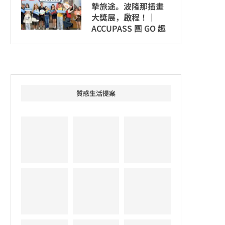
摯旅途。波隆那插畫
大獎展，啟程！│
ACCUPASS 團 GO 趣
質感生活提案