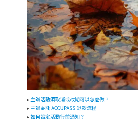
▸
主辦活動須取消或改期可以怎麼做？
▸
主辦委託 ACCUPASS 退款流程
▸
如何設定活動行前通知？