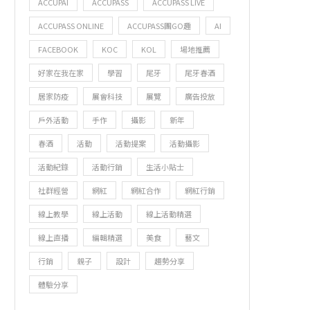
ACCUPAI
ACCUPASS
ACCUPASS LIVE
ACCUPASS ONLINE
ACCUPASS團GO趣
AI
FACEBOOK
KOC
KOL
場地推薦
好家在我在家
學習
尾牙
尾牙春酒
居家防疫
展會科技
展覽
廣告投放
戶外活動
手作
攝影
新年
春酒
活動
活動提案
活動攝影
活動紀錄
活動行銷
生活小貼士
社群經營
網紅
網紅合作
網紅行銷
線上教學
線上活動
線上活動精選
線上直播
編輯精選
美食
藝文
行銷
親子
設計
趨勢分享
體驗分享