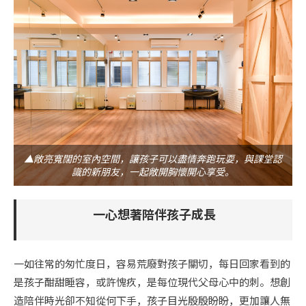
▲敞亮寬闊的室內空間，讓孩子可以盡情奔跑玩耍，與課堂認
識的新朋友，一起敞開胸懷開心享受。
一心想著陪伴孩子成長
一如往常的匆忙度日，容易荒廢對孩子關切，每日回家看到的
是孩子酣甜睡容，或許愧疚，是每位現代父母心中的刺。想創
造陪伴時光卻不知從何下手，孩子目光殷殷盼盼，更加讓人無