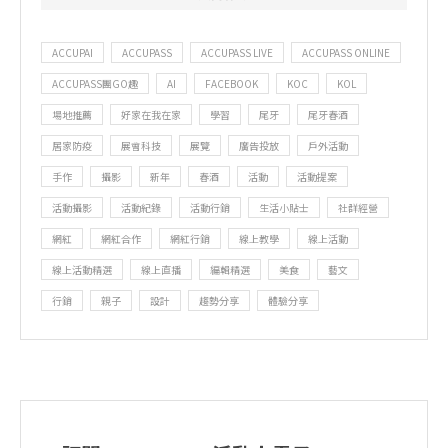
ACCUPAI
ACCUPASS
ACCUPASS LIVE
ACCUPASS ONLINE
ACCUPASS團GO趣
AI
FACEBOOK
KOC
KOL
場地推薦
好家在我在家
學習
尾牙
尾牙春酒
居家防疫
展會科技
展覽
廣告投放
戶外活動
手作
攝影
新年
春酒
活動
活動提案
活動攝影
活動紀錄
活動行銷
生活小貼士
社群經營
網紅
網紅合作
網紅行銷
線上教學
線上活動
線上活動精選
線上直播
編輯精選
美食
藝文
行銷
親子
設計
趨勢分享
體驗分享