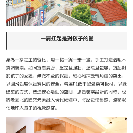
一肩扛起是對孩子的愛
身為一家之主的爸比，用一槌一鋸一筆一畫，手工打造溫暖木
質調裝潢。如同寬廣肩膀，堅定且強壯、溫暖且包容，撐起對
於孩子的愛護，無微不至的保護，細心地抹去轉角處的突出，
以圓滑弧度保護寶貝的安全。
精選
F1
低甲醛愛樂可板材，以綠
建築的方式，塑造安心活動的空間，
思量裝潢設計的同時，也
將老臺北的建築元素融入現代硬體中，將歷史懷舊感，淺移默
化地印入孩子的視覺感官。