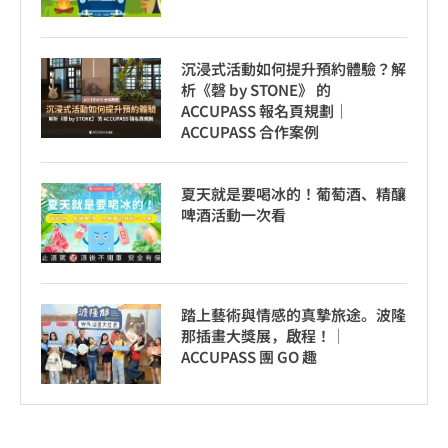
沉浸式活動如何提升預約體驗？解
析《磬 by STONE》 的
ACCUPASS 報名頁規劃｜
ACCUPASS 合作案例
夏天就是要喝冰的！葡萄酒、精釀
啤酒活動一次看
踏上藝術與情感的真摯旅途。波隆
那插畫大獎展，啟程！│
ACCUPASS 團 GO 趣