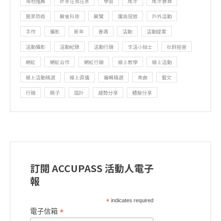
場地推薦
好家在我在家
學習
尾牙
尾牙春酒
居家防疫
展會科技
展覽
廣告投放
戶外活動
手作
攝影
新年
春酒
活動
活動提案
活動攝影
活動紀錄
活動行銷
生活小貼士
社群經營
網紅
網紅合作
網紅行銷
線上教學
線上活動
線上活動精選
線上直播
編輯精選
美食
藝文
行銷
親子
設計
趨勢分享
體驗分享
訂閱 ACCUPASS 活動人電子
報
*
indicates required
*
電子信箱