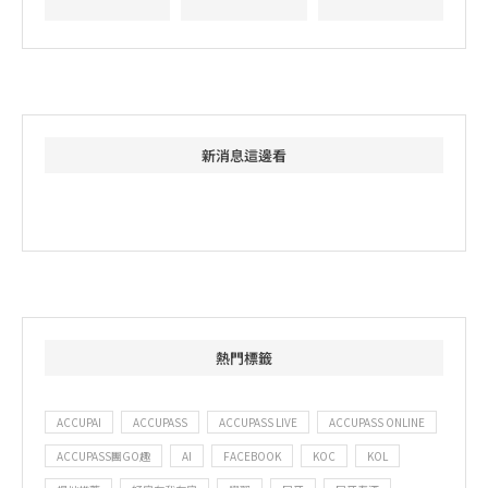
新消息這邊看
熱門標籤
ACCUPAI
ACCUPASS
ACCUPASS LIVE
ACCUPASS ONLINE
ACCUPASS團GO趣
AI
FACEBOOK
KOC
KOL