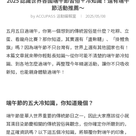
2025 認識世界各國端午節習俗＋冷知識！還有端午
節活動推薦～
by
ACCUPASS 活動編輯室
2025/05/08
五月五日過端午，你第一個想到的傳統習俗是什麼？吃粽、立
蛋、看龍舟比賽？那你知道，其實還有「盪鞦韆」、「掛鯉魚
旗」嗎？因為端午節不只台灣有，世界上還有其他國家也有！
本篇文章就來帶你輕鬆長知識～從你可能不清楚的端午節冷知
識、到各地怎麼過端午，再整理今年精選活動，讓你不只吸收
新知，也能親身體驗過端午！
端午節的五大冷知識，你知道幾個？
端午節是華人世界重要的傳統節日之一，因此大家應該從小就
耳濡目染節慶相關的傳統習俗與觀念，但你確定你所聽到的，
是正確資訊嗎？以下這五個冷知識，將顛覆你對端午的印象，