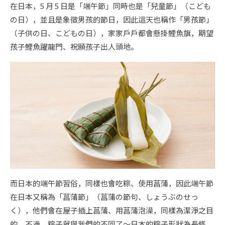
在日本，5 月 5 日是「端午節」同時也是「兒童節」（こども
の日），並且是象徵男孩的節日，因此這天也稱作「男孩節」
（子供の日、こどもの日），家家戶戶都會懸掛鯉魚旗，期望
孩子鯉魚躍龍門、祝願孩子出人頭地。
而日本的端午節習俗，同樣也會吃粽、使用菖蒲，因此端午節
在日本又稱為「菖蒲節」（菖蒲の節句、しょうぶのせっ
く），他們會在屋子插上菖蒲、用菖蒲泡澡，同樣為潔淨之目
的。不過，粽子就與我們的不同了～日本的粽子形狀為長條