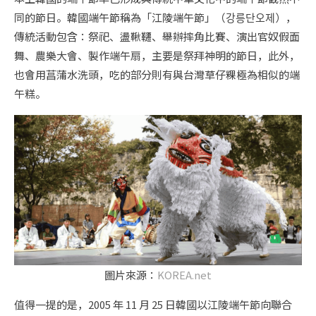
同的節日。韓國端午節稱為「江陵端午節」（강릉단오제），
傳統活動包含：祭祀、盪鞦韆、舉辦摔角比賽、演出官奴假面
舞、農樂大會、製作端午扇，主要是祭拜神明的節日，此外，
也會用菖蒲水洗頭，吃的部分則有與台灣草仔粿極為相似的端
午糕。
圖片來源：
KOREA.net
值得一提的是，2005 年 11 月 25 日韓國以江陵端午節向聯合