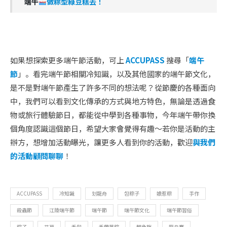
端午
做粽型綠豆糕去！
如果想探索更多端午節活動，可上
ACCUPASS
搜尋「
端午
節
」。看完端午節相關冷知識，以及其他國家的端午節文化，
是不是對端午節產生了許多不同的想法呢？從節慶的各種面向
中，我們可以看到文化傳承的方式與地方特色，無論是透過食
物或旅行體驗節日，都能從中學到各種事物，今年端午帶你換
個角度認識這個節日，希望大家會覺得有趣～若你是活動的主
辦方，想增加活動曝光，讓更多人看到你的活動，歡迎
與我們
的活動顧問聊聊
！
ACCUPASS
冷知識
划龍舟
包粽子
娘惹粽
手作
殺蟲節
江陵端午節
端午節
端午節文化
端午節習俗
粽子
艾草
香包
香蘭葉粽
鯉魚旗
龍舟賽