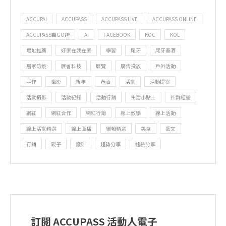
ACCUPAI
ACCUPASS
ACCUPASS LIVE
ACCUPASS ONLINE
ACCUPASS團GO趣
AI
FACEBOOK
KOC
KOL
場地推薦
好家在我在家
學習
尾牙
尾牙春酒
居家防疫
展會科技
展覽
廣告投放
戶外活動
手作
攝影
新年
春酒
活動
活動提案
活動攝影
活動紀錄
活動行銷
生活小貼士
社群經營
網紅
網紅合作
網紅行銷
線上教學
線上活動
線上活動精選
線上直播
編輯精選
美食
藝文
行銷
親子
設計
趨勢分享
體驗分享
訂閱 ACCUPASS 活動人電子