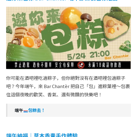
你可能在酒吧裡吃過粽子，但你絕對沒有在酒吧裡包過粽子
吧？今年端午，來 Bar Chantèr 把自己「包」進粽葉裡～包裹
住這個夜晚的歡笑、香氣、還有微醺的快樂吧！
端午
包粽去！
端午納福｜草本香囊手作體驗