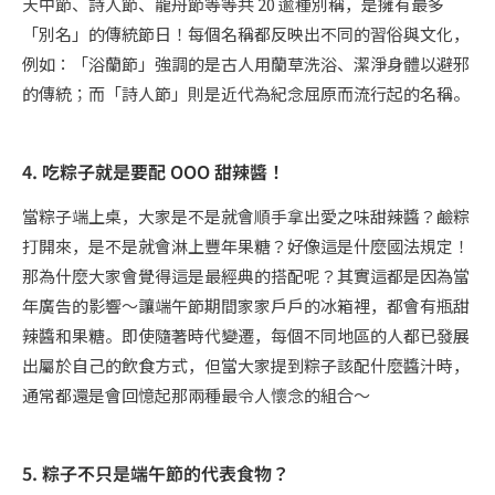
天中節、詩人節、龍舟節等等共 20 逾種別稱，是擁有最多
「別名」的傳統節日！每個名稱都反映出不同的習俗與文化，
例如：「浴蘭節」強調的是古人用蘭草洗浴、潔淨身體以避邪
的傳統；而「詩人節」則是近代為紀念屈原而流行起的名稱。
4. 吃粽子就是要配 OOO 甜辣醬！
當粽子端上桌，大家是不是就會順手拿出愛之味甜辣醬？鹼粽
打開來，是不是就會淋上豐年果糖？好像這是什麼國法規定！
那為什麼大家會覺得這是最經典的搭配呢？其實這都是因為當
年廣告的影響～讓端午節期間家家戶戶的冰箱裡，都會有瓶甜
辣醬和果糖。即使隨著時代變遷，每個不同地區的人都已發展
出屬於自己的飲食方式，但當大家提到粽子該配什麼醬汁時，
通常都還是會回憶起那兩種最令人懷念的組合～
5. 粽子不只是端午節的代表食物？