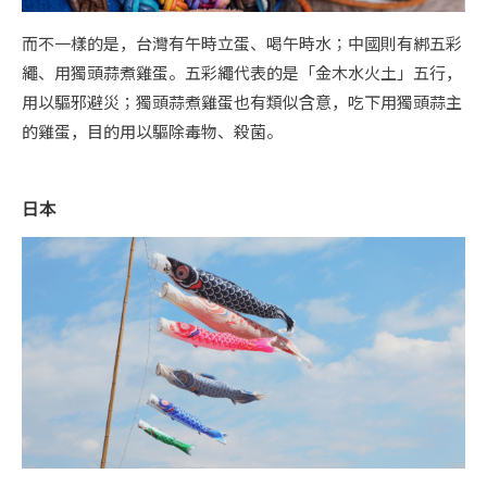
而不一樣的是，台灣有午時立蛋、喝午時水；中國則有綁五彩
繩、用獨頭蒜煮雞蛋。五彩繩代表的是「金木水火土」五行，
用以驅邪避災；獨頭蒜煮雞蛋也有類似含意，吃下用獨頭蒜主
的雞蛋，目的用以驅除毒物、殺菌。
日本