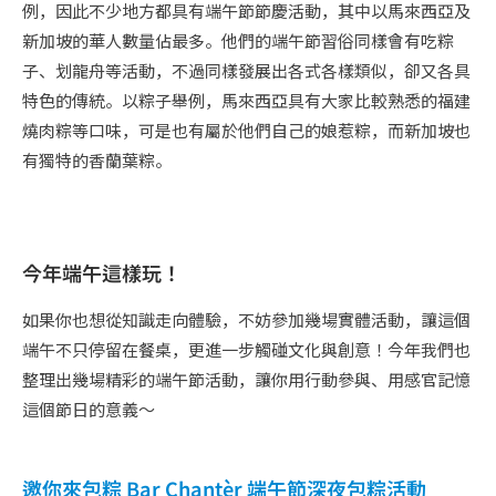
例，因此不少地方都具有端午節節慶活動，其中以馬來西亞及
新加坡的華人數量佔最多。他們的端午節習俗同樣會有吃粽
子、划龍舟等活動，不過同樣發展出各式各樣類似，卻又各具
特色的傳統。以粽子舉例，馬來西亞具有大家比較熟悉的福建
燒肉粽等口味，可是也有屬於他們自己的娘惹粽，而新加坡也
有獨特的香蘭葉粽。
今年端午這樣玩！
如果你也想從知識走向體驗，不妨參加幾場實體活動，讓這個
端午不只停留在餐桌，更進一步觸碰文化與創意！今年我們也
整理出幾場精彩的端午節活動，讓你用行動參與、用感官記憶
這個節日的意義～
邀你來包粽 Bar Chantèr 端午節深夜包粽活動