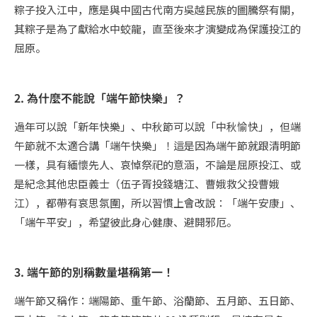
粽子投入江中，應是與中國古代南方吳越民族的圖騰祭有關，
其粽子是為了獻給水中蛟龍，直至後來才演變成為保護投江的
屈原。
2. 為什麼不能說「端午節快樂」？
過年可以說「新年快樂」、中秋節可以說「中秋愉快」，但端
午節就不太適合講「端午快樂」！這是因為端午節就跟清明節
一樣，具有緬懷先人、哀悼祭祀的意涵，不論是屈原投江、或
是紀念其他忠臣義士（伍子胥投錢塘江、曹娥救父投曹娥
江），都帶有哀思氛圍，所以習慣上會改說：「端午安康」、
「端午平安」，希望彼此身心健康、避開邪厄。
3. 端午節的別稱數量堪稱第一！
端午節又稱作：端陽節、重午節、浴蘭節、五月節、五日節、