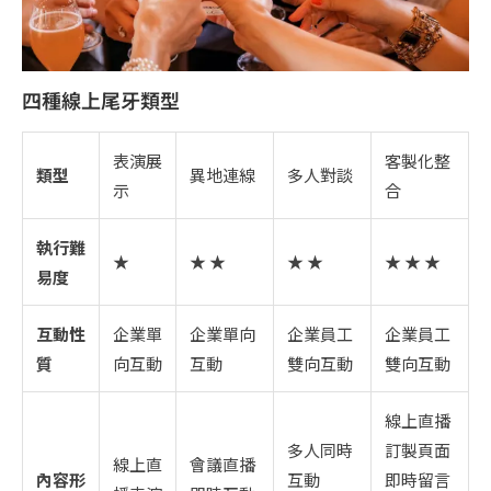
四種線上尾牙類型
表演展
客製化整
類型
異地連線
多人對談
示
合
執行難
★
★ ★
★ ★
★ ★ ★
易度
互動性
企業單
企業單向
企業員工
企業員工
質
向互動
互動
雙向互動
雙向互動
線上直播
多人同時
訂製頁面
線上直
會議直播
內容形
互動
即時留言