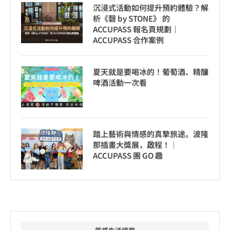
沉浸式活動如何提升預約體驗？解
析《磬 by STONE》 的
ACCUPASS 報名頁規劃｜
ACCUPASS 合作案例
夏天就是要喝冰的！葡萄酒、精釀
啤酒活動一次看
踏上藝術與情感的真摯旅途。波隆
那插畫大獎展，啟程！│
ACCUPASS 團 GO 趣