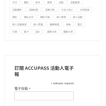
手作
攝影
新年
春酒
活動
活動提案
活動攝影
活動紀錄
活動行銷
生活小貼士
社群經營
網紅
網紅合作
網紅行銷
線上教學
線上活動
線上活動精選
線上直播
編輯精選
美食
藝文
行銷
親子
設計
趨勢分享
體驗分享
訂閱 ACCUPASS 活動人電子
報
*
indicates required
*
電子信箱