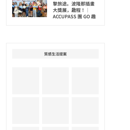
摯旅途。波隆那插畫
大獎展，啟程！│
ACCUPASS 團 GO 趣
質感生活提案