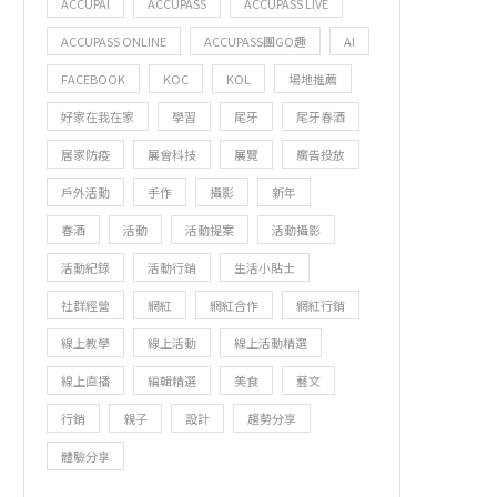
ACCUPAI
ACCUPASS
ACCUPASS LIVE
ACCUPASS ONLINE
ACCUPASS團GO趣
AI
FACEBOOK
KOC
KOL
場地推薦
好家在我在家
學習
尾牙
尾牙春酒
居家防疫
展會科技
展覽
廣告投放
戶外活動
手作
攝影
新年
春酒
活動
活動提案
活動攝影
活動紀錄
活動行銷
生活小貼士
社群經營
網紅
網紅合作
網紅行銷
線上教學
線上活動
線上活動精選
線上直播
編輯精選
美食
藝文
行銷
親子
設計
趨勢分享
體驗分享