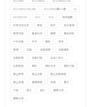
ACCUPAI
ACCUPASS
ACCUPASS LIVE
ACCUPASS ONLINE
ACCUPASS團GO趣
AI
FACEBOOK
KOC
KOL
場地推薦
好家在我在家
學習
尾牙
尾牙春酒
居家防疫
展會科技
展覽
廣告投放
戶外活動
手作
攝影
新年
春酒
活動
活動提案
活動攝影
活動紀錄
活動行銷
生活小貼士
社群經營
網紅
網紅合作
網紅行銷
線上教學
線上活動
線上活動精選
線上直播
編輯精選
美食
藝文
行銷
親子
設計
趨勢分享
體驗分享