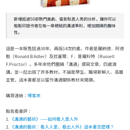
新增超過50部熱門美劇、電影和真人秀的分析，讓你可以
輕鬆印證作者在每一章總結的溝通準則，增加閱讀的趣味
性。
這是一本販售超過30年、再版14次的書。作者是羅納德．阿德
勒（Ronald B.Adler）及拉塞爾．F．普羅科特（Russell
F.Proctor）。多年來他們圍繞「溝通」撰寫文章、四處演
講，並一起出版了許多教材。不論是學生、職場新鮮人、高層
主管，這本書都足以當作溝通關係教材來閱讀。
購買連結：
博客來
點我看書評：
1.
《溝通的藝術》——如何看人里人外
2.
《溝通的藝術：看入人里，看出人外》這本書怎麼樣？