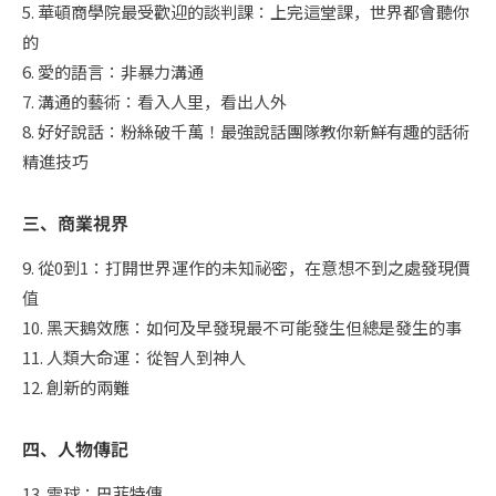
5. 華頓商學院最受歡迎的談判課：上完這堂課，世界都會聽你
的
6. 愛的語言：非暴力溝通
7. 溝通的藝術：看入人里，看出人外
8. 好好說話：粉絲破千萬！最強說話團隊教你新鮮有趣的話術
精進技巧
三、商業視界
9. 從0到1：打開世界運作的未知祕密，在意想不到之處發現價
值
10. 黑天鵝效應：如何及早發現最不可能發生但總是發生的事
11. 人類大命運：從智人到神人
12. 創新的兩難
四、人物傳記
13. 雪球：巴菲特傳