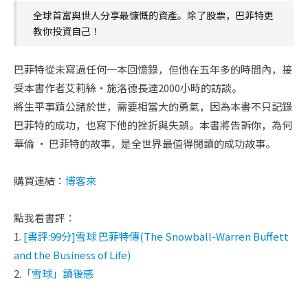
全球首富與世人分享最慷慨的資產。除了股票，巴菲特更
教你投資自己！
巴菲特從未寫過任何一本回憶錄，但他在五年多的時間內，接
受本書作者艾莉絲‧施洛德長達2000小時的訪談。
將生平事蹟公諸於世，需要相當大的勇氣，因為本書不只記錄
巴菲特的成功，也寫下他的挫折與失誤。本書將告訴你，為何
華倫 ‧ 巴菲特的故事，是全世界最值得閱讀的成功故事。
購買連結：
博客來
點我看書評：
1.
[書評:99分]雪球 巴菲特傳(The Snowball-Warren Buffett
and the Business of Life)
2.
「雪球」讀後感