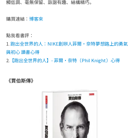
觸低調、毫無保留、詼諧有趣、結構精巧。
購買連結：
博客來
點我看書評：
1.
跑出全世界的人：NIKE創辦人菲爾・奈特夢想路上的勇氣
與初心 讀書心得
2.
【跑出全世界的人】- 菲爾・奈特（Phil Knight）心得
《賈伯斯傳》