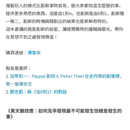
複製別人的模式比創新事物容易，做大家都知道怎麼做的事、
提供更多熟悉的東西，這是由1到n。但創新是由0到1，創新獨
一無二，創新的時機與開創出的結果也是新鮮奇特的。
這本書講的就是創新的秘密，讓提爾獨特的邏輯與眼光，帶你
在意想不到之處發現價值！
購買連結：
博客來
點我看書評：
1.
從零到一：Paypal 創辦人 Peter Thiel 在史丹佛的創業課，
第一堂課全文
2.
鄭志凱：與《從0到1》的對話
《黑天鵝效應：如何及早發現最不可能發生但總是發生的
事》