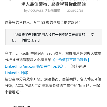
場人最佳讀物，終身學習從此開始
by
ACCUPASS 活動編輯室
2018/12/18
巴菲特的合夥人、今年 93 歲的查理芒格曾說過：
「我這輩子遇到的聰明人沒有一個不是每天讀書的——沒
有，一個都沒有。」
今年，LinkedIn中國與Amazon聯合，根據用戶評選與大數據
分析推出這份職場人必讀書單
《一份價值百萬的禮物 |
LinkedIn x Amazon職場書單Top36》
。（資料來源：
LinkedIn中國
）
這份書單分為效率升級、溝通藝術、商業視界、名人傳記 4 個
分類，ACCUPASS 生活誌為讀者精選了其中的 Top 16，一起
來看看吧！