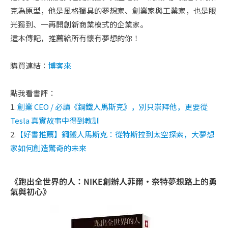
克為原型，他是風格獨具的夢想家、創業家與工業家，也是眼
光獨到、一再開創新商業模式的企業家。
這本傳記，推薦給所有懷有夢想的你！
購買連結：
博客來
點我看書評：
1.
創業 CEO / 必讀《鋼鐵人馬斯克》，別只崇拜他，更要從
Tesla 真實故事中得到教訓
2.
【好書推薦】鋼鐵人馬斯克：從特斯拉到太空探索，大夢想
家如何創造驚奇的未來
《跑出全世界的人：NIKE創辦人菲爾・奈特夢想路上的勇
氣與初心》