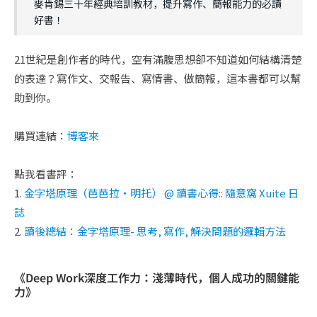
麥肯錫三十年經典培訓教材，提升寫作、簡報能力的必讀
好書！
21世紀是創作者的時代，空有滿腹思想卻不知道如何結構清楚
的表達？寫作文、交報告、寫情書、做簡報，這本書都可以幫
助到你。
購買連結：
博客來
點我看書評：
1.
金字塔原理（芭芭拉‧明托） @ 讀書心得:: 隨意窩 Xuite 日
誌
2.
讀後總結：金字塔原理- 思考, 寫作, 解決問題的邏輯方法
《Deep Work深度工作力：淺薄時代，個人成功的關鍵能
力》