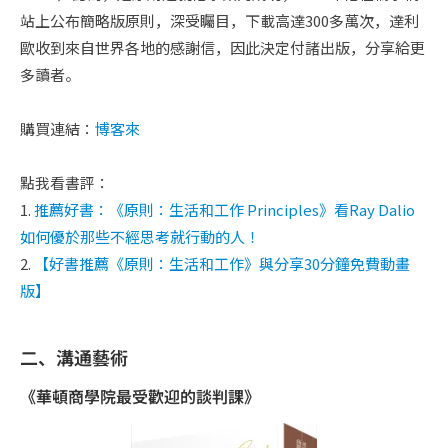
站上公布簡略版原則，深受矚目，下載高達300多萬次，達利
歐收到來自世界各地的感謝信，因此決定付諸出版，分享給更
多讀者。
購買連結：
博客來
點我看書評：
1.
推薦好書：《原則：生活和工作 Principles》看Ray Dalio
如何優於那些不經思考就行動的人！
2.
【好書推薦《原則：生活和工作》與分享30分鐘免費動畫
版】
二、溝通藝術
《華頓商學院最受歡迎的談判課》