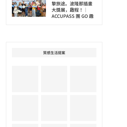
摯旅途。波隆那插畫
大獎展，啟程！│
ACCUPASS 團 GO 趣
質感生活提案