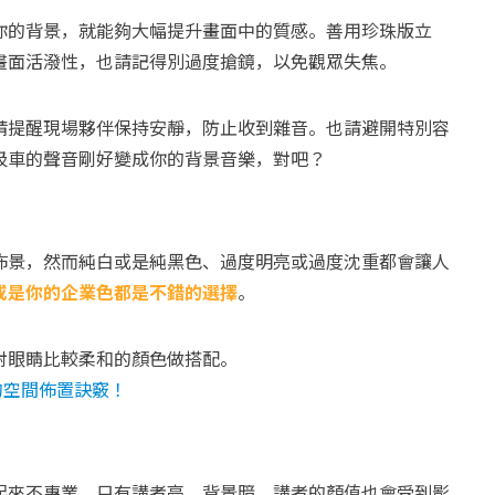
你的背景，就能夠大幅提升畫面中的質感。善用珍珠版立
畫面活潑性，也請記得別過度搶鏡，以免觀眾失焦。
請提醒現場夥伴保持安靜，防止收到雜音。也請避開特別容
圾車的聲音剛好變成你的背景音樂，對吧？
佈景，然而純白或是純黑色、過度明亮或過度沈重都會讓人
或是你的企業色都是不錯的選擇
。
對眼睛比較柔和的顏色做搭配。
的空間佈置訣竅！
起來不專業、只有講者亮、背景暗，講者的顏值也會受到影