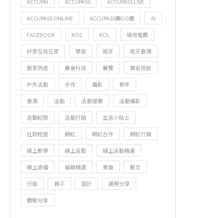
ACCUPAI
ACCUPASS
ACCUPASS LIVE
ACCUPASS ONLINE
ACCUPASS團GO趣
AI
FACEBOOK
KOC
KOL
場地推薦
好家在我在家
學習
尾牙
尾牙春酒
居家防疫
展會科技
展覽
廣告投放
戶外活動
手作
攝影
新年
春酒
活動
活動提案
活動攝影
活動紀錄
活動行銷
生活小貼士
社群經營
網紅
網紅合作
網紅行銷
線上教學
線上活動
線上活動精選
線上直播
編輯精選
美食
藝文
行銷
親子
設計
趨勢分享
體驗分享