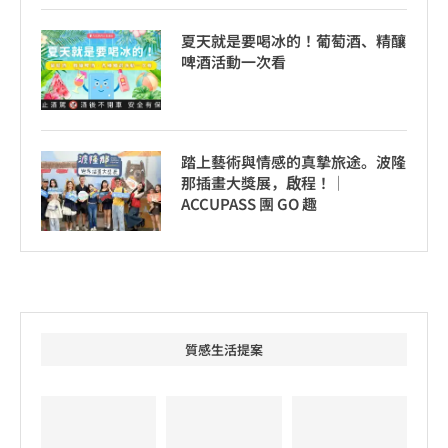
夏天就是要喝冰的！葡萄酒、精釀
啤酒活動一次看
踏上藝術與情感的真摯旅途。波隆
那插畫大獎展，啟程！│
ACCUPASS 團 GO 趣
質感生活提案