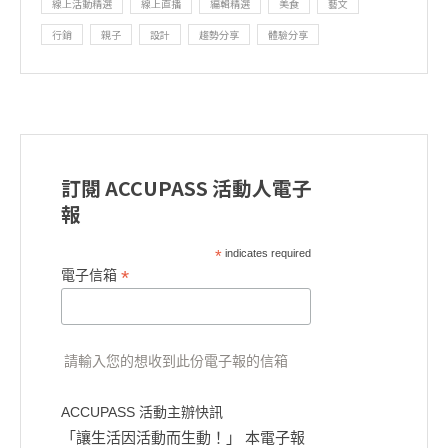
線上活動精選
線上直播
編輯精選
美食
藝文
行銷
親子
設計
趨勢分享
體驗分享
訂閱 ACCUPASS 活動人電子
報
*
indicates required
*
電子信箱
請輸入您的想收到此份電子報的信箱
ACCUPASS 活動主辦快訊
「讓生活因活動而生動！」 本電子報