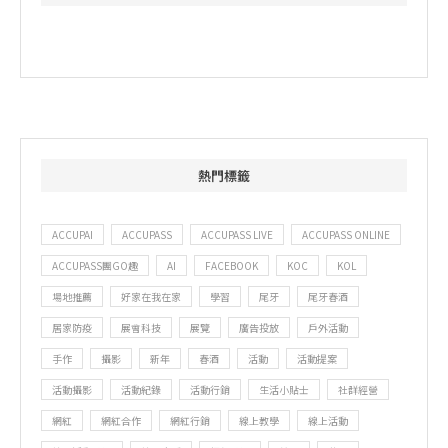
熱門標籤
ACCUPAI
ACCUPASS
ACCUPASS LIVE
ACCUPASS ONLINE
ACCUPASS團GO趣
AI
FACEBOOK
KOC
KOL
場地推薦
好家在我在家
學習
尾牙
尾牙春酒
居家防疫
展會科技
展覽
廣告投放
戶外活動
手作
攝影
新年
春酒
活動
活動提案
活動攝影
活動紀錄
活動行銷
生活小貼士
社群經營
網紅
網紅合作
網紅行銷
線上教學
線上活動