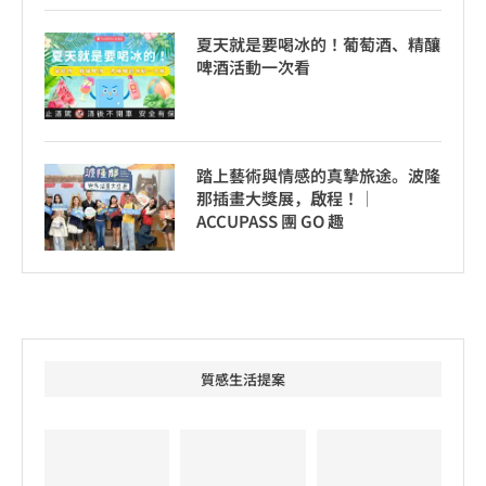
夏天就是要喝冰的！葡萄酒、精釀
啤酒活動一次看
踏上藝術與情感的真摯旅途。波隆
那插畫大獎展，啟程！│
ACCUPASS 團 GO 趣
質感生活提案