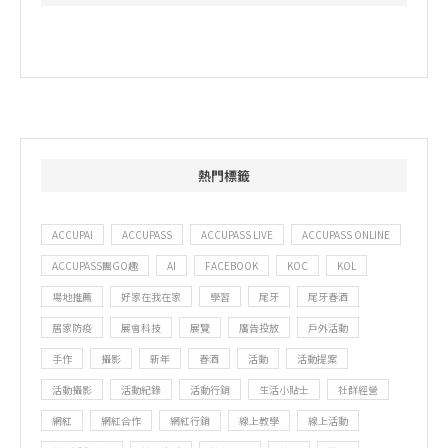
熱門標籤
ACCUPAI
ACCUPASS
ACCUPASS LIVE
ACCUPASS ONLINE
ACCUPASS團GO趣
AI
FACEBOOK
KOC
KOL
場地推薦
好家在我在家
學習
尾牙
尾牙春酒
居家防疫
展會科技
展覽
廣告投放
戶外活動
手作
攝影
新年
春酒
活動
活動提案
活動攝影
活動紀錄
活動行銷
生活小貼士
社群經營
網紅
網紅合作
網紅行銷
線上教學
線上活動