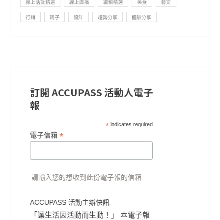
線上活動精選
線上直播
編輯精選
美食
藝文
行銷
親子
設計
趨勢分享
體驗分享
訂閱 ACCUPASS 活動人電子
報
*
indicates required
*
電子信箱
請輸入您的想收到此份電子報的信箱
ACCUPASS 活動主辦快訊
「讓生活因活動而生動！」 本電子報