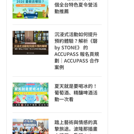
個全台特色夏令營活
動推薦
沉浸式活動如何提升
預約體驗？解析《磬
by STONE》 的
ACCUPASS 報名頁規
劃｜ACCUPASS 合作
案例
夏天就是要喝冰的！
葡萄酒、精釀啤酒活
動一次看
踏上藝術與情感的真
摯旅途。波隆那插畫