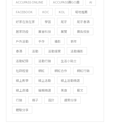
ACCUPASS ONLINE
ACCUPASS團GO趣
AI
FACEBOOK
KOC
KOL
場地推薦
好家在我在家
學習
尾牙
尾牙春酒
居家防疫
展會科技
展覽
廣告投放
戶外活動
手作
攝影
新年
春酒
活動
活動提案
活動攝影
活動紀錄
活動行銷
生活小貼士
社群經營
網紅
網紅合作
網紅行銷
線上教學
線上活動
線上活動精選
線上直播
編輯精選
美食
藝文
行銷
親子
設計
趨勢分享
體驗分享