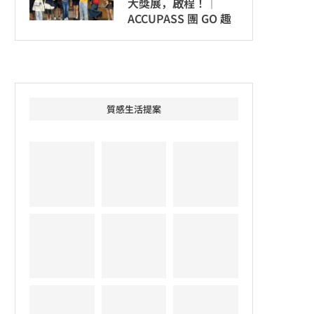
大獎展，啟程！│
ACCUPASS 團 GO 趣
質感生活提案