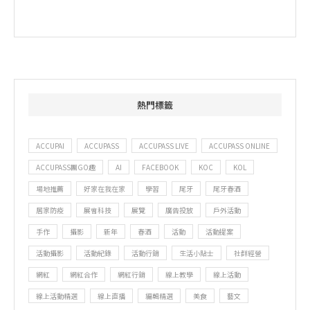
熱門標籤
ACCUPAI
ACCUPASS
ACCUPASS LIVE
ACCUPASS ONLINE
ACCUPASS團GO趣
AI
FACEBOOK
KOC
KOL
場地推薦
好家在我在家
學習
尾牙
尾牙春酒
居家防疫
展會科技
展覽
廣告投放
戶外活動
手作
攝影
新年
春酒
活動
活動提案
活動攝影
活動紀錄
活動行銷
生活小貼士
社群經營
網紅
網紅合作
網紅行銷
線上教學
線上活動
線上活動精選
線上直播
編輯精選
美食
藝文