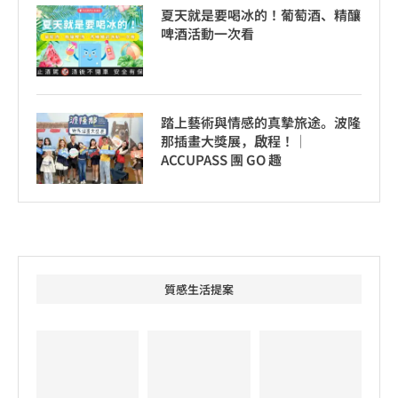
夏天就是要喝冰的！葡萄酒、精釀
啤酒活動一次看
踏上藝術與情感的真摯旅途。波隆
那插畫大獎展，啟程！│
ACCUPASS 團 GO 趣
質感生活提案