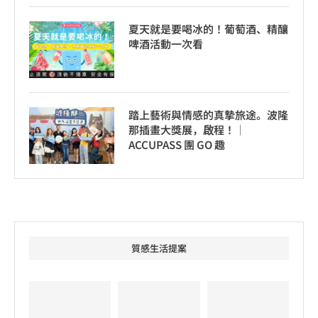
夏天就是要喝冰的！葡萄酒、精釀
啤酒活動一次看
踏上藝術與情感的真摯旅途。波隆
那插畫大獎展，啟程！│
ACCUPASS 團 GO 趣
質感生活提案