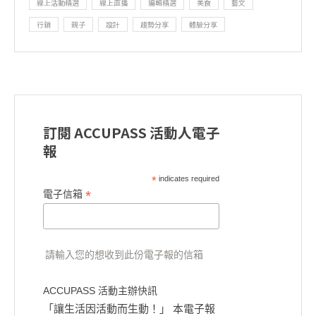
線上活動精選
線上直播
編輯精選
美食
藝文
行銷
親子
設計
趨勢分享
體驗分享
訂閱 ACCUPASS 活動人電子
報
*
indicates required
*
電子信箱
請輸入您的想收到此份電子報的信箱
ACCUPASS 活動主辦快訊
「讓生活因活動而生動！」 本電子報