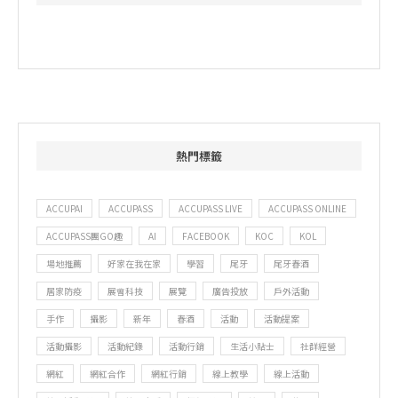
熱門標籤
ACCUPAI
ACCUPASS
ACCUPASS LIVE
ACCUPASS ONLINE
ACCUPASS團GO趣
AI
FACEBOOK
KOC
KOL
場地推薦
好家在我在家
學習
尾牙
尾牙春酒
居家防疫
展會科技
展覽
廣告投放
戶外活動
手作
攝影
新年
春酒
活動
活動提案
活動攝影
活動紀錄
活動行銷
生活小貼士
社群經營
網紅
網紅合作
網紅行銷
線上教學
線上活動