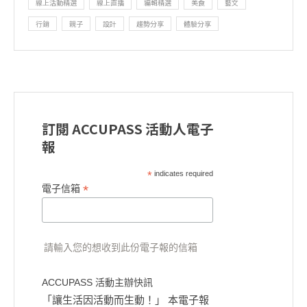
線上活動精選
線上直播
編輯精選
美食
藝文
行銷
親子
設計
趨勢分享
體驗分享
訂閱 ACCUPASS 活動人電子
報
*
indicates required
*
電子信箱
請輸入您的想收到此份電子報的信箱
ACCUPASS 活動主辦快訊
「讓生活因活動而生動！」 本電子報