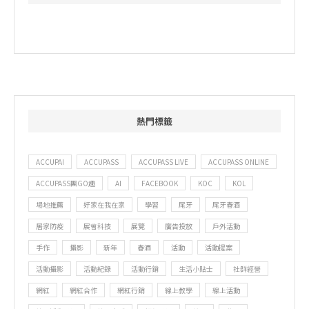
熱門標籤
ACCUPAI
ACCUPASS
ACCUPASS LIVE
ACCUPASS ONLINE
ACCUPASS團GO趣
AI
FACEBOOK
KOC
KOL
場地推薦
好家在我在家
學習
尾牙
尾牙春酒
居家防疫
展會科技
展覽
廣告投放
戶外活動
手作
攝影
新年
春酒
活動
活動提案
活動攝影
活動紀錄
活動行銷
生活小貼士
社群經營
網紅
網紅合作
網紅行銷
線上教學
線上活動