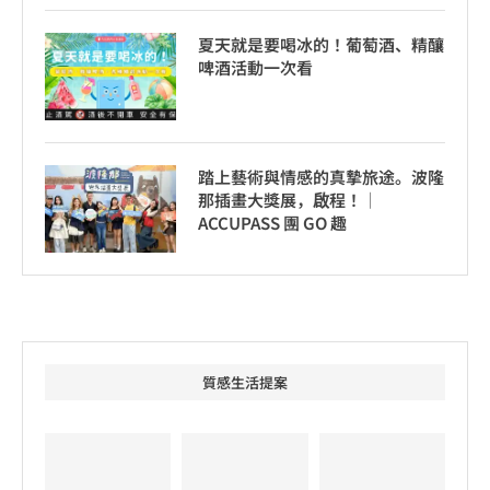
夏天就是要喝冰的！葡萄酒、精釀
啤酒活動一次看
踏上藝術與情感的真摯旅途。波隆
那插畫大獎展，啟程！│
ACCUPASS 團 GO 趣
質感生活提案