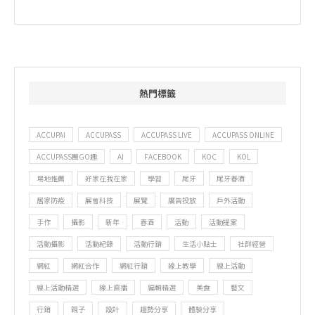
熱門標籤
ACCUPAI
ACCUPASS
ACCUPASS LIVE
ACCUPASS ONLINE
ACCUPASS團GO趣
AI
FACEBOOK
KOC
KOL
場地推薦
好家在我在家
學習
尾牙
尾牙春酒
居家防疫
展會科技
展覽
廣告投放
戶外活動
手作
攝影
新年
春酒
活動
活動提案
活動攝影
活動紀錄
活動行銷
生活小貼士
社群經營
網紅
網紅合作
網紅行銷
線上教學
線上活動
線上活動精選
線上直播
編輯精選
美食
藝文
行銷
親子
設計
趨勢分享
體驗分享