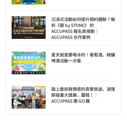
沉浸式活動如何提升預約體驗？解
析《磬 by STONE》 的
ACCUPASS 報名頁規劃｜
ACCUPASS 合作案例
夏天就是要喝冰的！葡萄酒、精釀
啤酒活動一次看
踏上藝術與情感的真摯旅途。波隆
那插畫大獎展，啟程！│
ACCUPASS 團 GO 趣