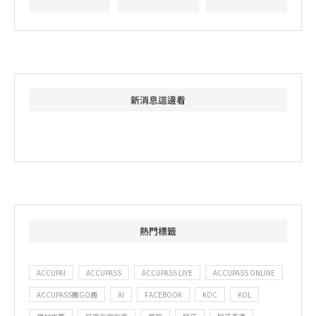
新消息這邊看
熱門標籤
ACCUPAI
ACCUPASS
ACCUPASS LIVE
ACCUPASS ONLINE
ACCUPASS團GO趣
AI
FACEBOOK
KOC
KOL