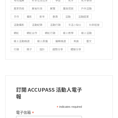
場地推薦
好家在我在家
學習
尾牙
尾牙春酒
居家防疫
展會科技
展覽
廣告投放
戶外活動
手作
攝影
新年
春酒
活動
活動提案
活動攝影
活動紀錄
活動行銷
生活小貼士
社群經營
網紅
網紅合作
網紅行銷
線上教學
線上活動
線上活動精選
線上直播
編輯精選
美食
藝文
行銷
親子
設計
趨勢分享
體驗分享
訂閱 ACCUPASS 活動人電子
報
*
indicates required
*
電子信箱