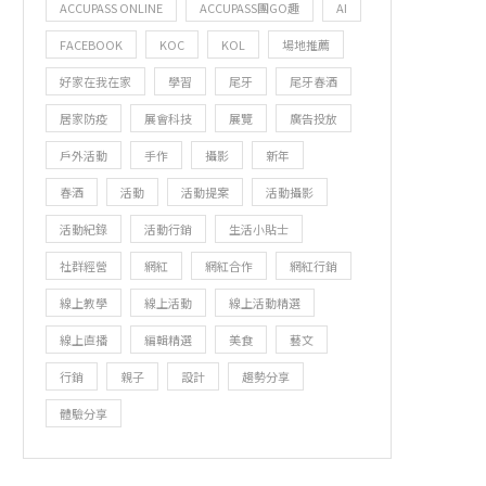
ACCUPASS ONLINE
ACCUPASS團GO趣
AI
FACEBOOK
KOC
KOL
場地推薦
好家在我在家
學習
尾牙
尾牙春酒
居家防疫
展會科技
展覽
廣告投放
戶外活動
手作
攝影
新年
春酒
活動
活動提案
活動攝影
活動紀錄
活動行銷
生活小貼士
社群經營
網紅
網紅合作
網紅行銷
線上教學
線上活動
線上活動精選
線上直播
編輯精選
美食
藝文
行銷
親子
設計
趨勢分享
體驗分享