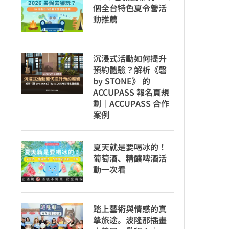
個全台特色夏令營活
動推薦
沉浸式活動如何提升
預約體驗？解析《磬
by STONE》 的
ACCUPASS 報名頁規
劃｜ACCUPASS 合作
案例
夏天就是要喝冰的！
葡萄酒、精釀啤酒活
動一次看
踏上藝術與情感的真
摯旅途。波隆那插畫