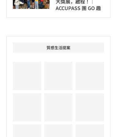
大獎展，啟程！│
ACCUPASS 團 GO 趣
質感生活提案