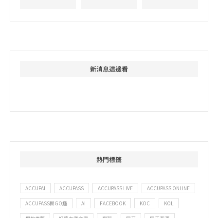
新消息這邊看
熱門標籤
ACCUPAI
ACCUPASS
ACCUPASS LIVE
ACCUPASS ONLINE
ACCUPASS團GO趣
AI
FACEBOOK
KOC
KOL