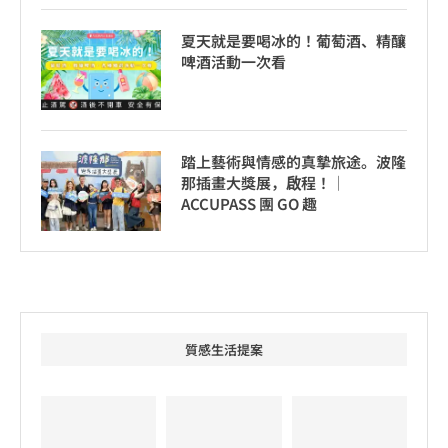
夏天就是要喝冰的！葡萄酒、精釀
啤酒活動一次看
踏上藝術與情感的真摯旅途。波隆
那插畫大獎展，啟程！│
ACCUPASS 團 GO 趣
質感生活提案