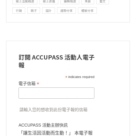
線上活動精選
線上直播
編輯精選
美食
藝文
行銷
親子
設計
趨勢分享
體驗分享
訂閱 ACCUPASS 活動人電子
報
*
indicates required
*
電子信箱
請輸入您的想收到此份電子報的信箱
ACCUPASS 活動主辦快訊
「讓生活因活動而生動！」 本電子報