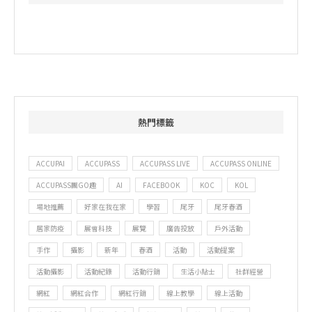
熱門標籤
ACCUPAI
ACCUPASS
ACCUPASS LIVE
ACCUPASS ONLINE
ACCUPASS團GO趣
AI
FACEBOOK
KOC
KOL
場地推薦
好家在我在家
學習
尾牙
尾牙春酒
居家防疫
展會科技
展覽
廣告投放
戶外活動
手作
攝影
新年
春酒
活動
活動提案
活動攝影
活動紀錄
活動行銷
生活小貼士
社群經營
網紅
網紅合作
網紅行銷
線上教學
線上活動