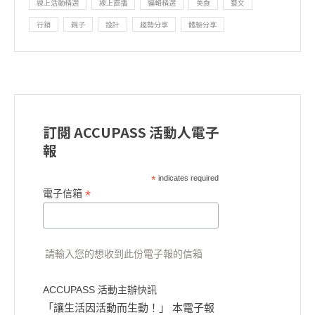
線上活動精選
線上直播
編輯精選
美食
藝文
行銷
親子
設計
趨勢分享
體驗分享
訂閱 ACCUPASS 活動人電子
報
*
indicates required
*
電子信箱
請輸入您的想收到此份電子報的信箱
ACCUPASS 活動主辦快訊
「讓生活因活動而生動！」 本電子報