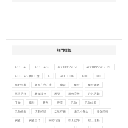
熱門標籤
ACCUPAI
ACCUPASS
ACCUPASS LIVE
ACCUPASS ONLINE
ACCUPASS團GO趣
AI
FACEBOOK
KOC
KOL
場地推薦
好家在我在家
學習
尾牙
尾牙春酒
居家防疫
展會科技
展覽
廣告投放
戶外活動
手作
攝影
新年
春酒
活動
活動提案
活動攝影
活動紀錄
活動行銷
生活小貼士
社群經營
網紅
網紅合作
網紅行銷
線上教學
線上活動