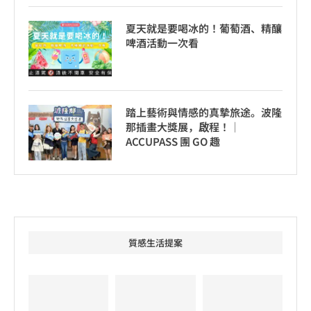
夏天就是要喝冰的！葡萄酒、精釀
啤酒活動一次看
踏上藝術與情感的真摯旅途。波隆
那插畫大獎展，啟程！│
ACCUPASS 團 GO 趣
質感生活提案