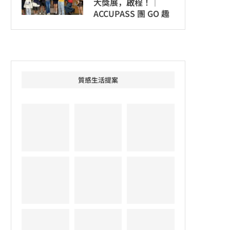
大獎展，啟程！│
ACCUPASS 團 GO 趣
質感生活提案