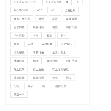
ACCUPASS ONLINE
ACCUPASS團GO趣
AI
FACEBOOK
KOC
KOL
場地推薦
好家在我在家
學習
尾牙
尾牙春酒
居家防疫
展會科技
展覽
廣告投放
戶外活動
手作
攝影
新年
春酒
活動
活動提案
活動攝影
活動紀錄
活動行銷
生活小貼士
社群經營
網紅
網紅合作
網紅行銷
線上教學
線上活動
線上活動精選
線上直播
編輯精選
美食
藝文
行銷
親子
設計
趨勢分享
體驗分享