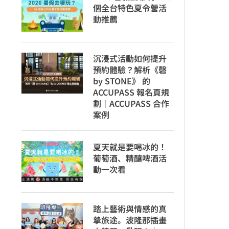
個全台特色夏令營活
動推薦
沉浸式活動如何提升
預約體驗？解析《磬
by STONE》 的
ACCUPASS 報名頁規
劃｜ACCUPASS 合作
案例
夏天就是要喝冰的！
葡萄酒、精釀啤酒活
動一次看
踏上藝術與情感的真
摯旅途。波隆那插畫