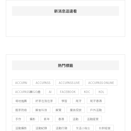
新消息這邊看
熱門標籤
ACCUPAI
ACCUPASS
ACCUPASS LIVE
ACCUPASS ONLINE
ACCUPASS團GO趣
AI
FACEBOOK
KOC
KOL
場地推薦
好家在我在家
學習
尾牙
尾牙春酒
居家防疫
展會科技
展覽
廣告投放
戶外活動
手作
攝影
新年
春酒
活動
活動提案
活動攝影
活動紀錄
活動行銷
生活小貼士
社群經營