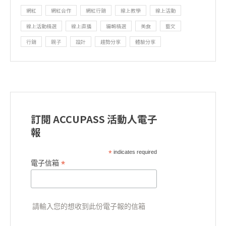
網紅
網紅合作
網紅行銷
線上教學
線上活動
線上活動精選
線上直播
編輯精選
美食
藝文
行銷
親子
設計
趨勢分享
體驗分享
訂閱 ACCUPASS 活動人電子
報
*
indicates required
*
電子信箱
請輸入您的想收到此份電子報的信箱