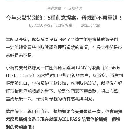
特選活動
編輯精選
今年來點特別的！5種創意提案，母親節不再單調！
by
ACCUPASS 活動編輯室
2021/04/29
年紀漸長後，你有多久沒有回家了？遠在他鄉拚搏的遊子們，
一定能體會這些小時候認為理所當然的事情，在長大後卻是越
來越得來不易。
小編有天偶然聽見一首國外獨立樂團 LANY 的歌曲《If this is
the last time》內容描述自己對母親的告白，從道謝、道歉到
把愛說出口，句句都帶了點後悔，感嘆時光流逝，似乎沒有好
好珍惜與母親相處的當下，於是他們寫下這首歌，唱出心聲，
當成最後一次，傾倒對母親的所有感謝與關愛。
歌曲停下，再回到自己，
想想如果今天是最後一次，你會選擇
怎麼與媽媽度過？現在就讓 ACCUPASS 陪著你給媽媽一個特
別的母親節吧！