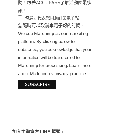
閱！跟著ACCUPASS了解活動圈最快
訊！
勾選即代表您同意訂閱電子報
您隨時可以取消本電子報的訂閱。
We use Mailchimp as our marketing
platform. By clicking below to
subscribe, you acknowledge that your
information will be transferred to
Mailchimp for processing.
Learn more
about Mailchimp's privacy practices.
加入主辦官方 LINE 帳號 ↓↓