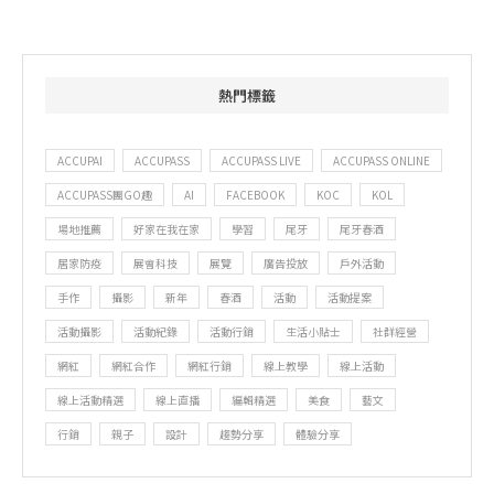
熱門標籤
ACCUPAI
ACCUPASS
ACCUPASS LIVE
ACCUPASS ONLINE
ACCUPASS團GO趣
AI
FACEBOOK
KOC
KOL
場地推薦
好家在我在家
學習
尾牙
尾牙春酒
居家防疫
展會科技
展覽
廣告投放
戶外活動
手作
攝影
新年
春酒
活動
活動提案
活動攝影
活動紀錄
活動行銷
生活小貼士
社群經營
網紅
網紅合作
網紅行銷
線上教學
線上活動
線上活動精選
線上直播
編輯精選
美食
藝文
行銷
親子
設計
趨勢分享
體驗分享