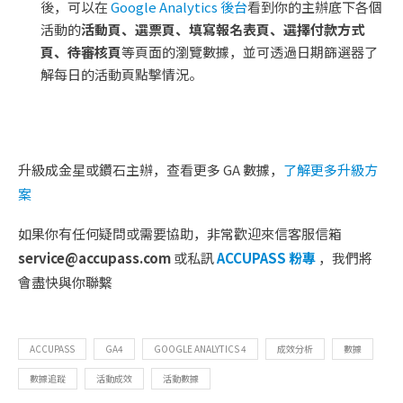
後，可以在
Google Analytics 後台
看到你的主辦底下各個
活動的
活動頁、選票頁、填寫報名表頁、選擇付款方式
頁、待審核頁
等頁面的瀏覽數據，並可透過日期篩選器了
解每日的活動頁點擊情況。
升級成金星或鑽石主辦，查看更多 GA 數據，
了解更多升級方
案
如果你有任何疑問或需要協助，非常歡迎來信客服信箱
service@accupass.com
或私訊
ACCUPASS 粉專
，我們將
會盡快與你聯繫
ACCUPASS
GA4
GOOGLE ANALYTICS 4
成效分析
數據
數據追蹤
活動成效
活動數據