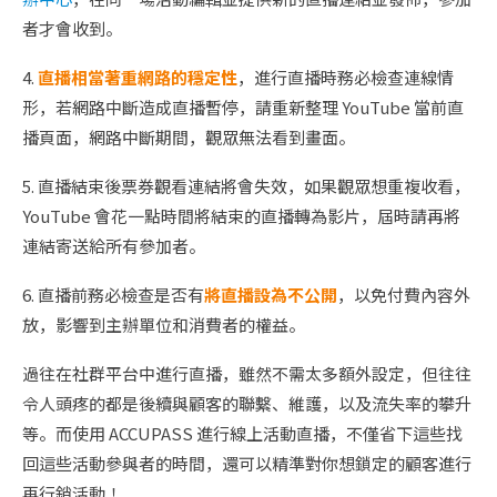
者才會收到。
4.
直播相當著重網路的穩定性
，進行直播時務必檢查連線情
形，若網路中斷造成直播暫停，請重新整理 YouTube 當前直
播頁面，網路中斷期間，觀眾無法看到畫面。
5. 直播結束後票券觀看連結將會失效，如果觀眾想重複收看，
YouTube 會花一點時間將結束的直播轉為影片，屆時請再將
連結寄送給所有參加者。
6. 直播前務必檢查是否有
將直播設為不公開
，以免付費內容外
放，影響到主辦單位和消費者的權益。
過往在社群平台中進行直播，雖然不需太多額外設定，但往往
令人頭疼的都是後續與顧客的聯繫、維護，以及流失率的攀升
等。而使用 ACCUPASS 進行線上活動直播，不僅省下這些找
回這些活動參與者的時間，還可以精準對你想鎖定的顧客進行
再行銷活動！