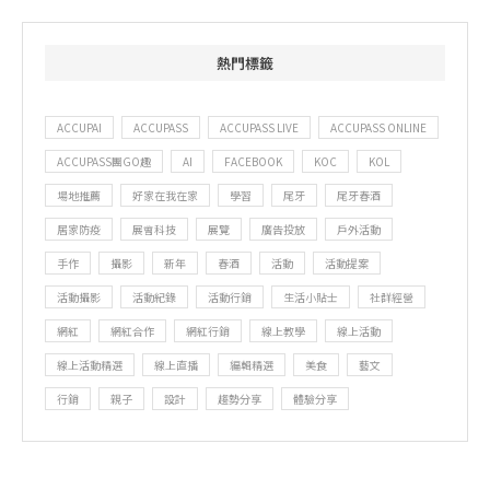
熱門標籤
ACCUPAI
ACCUPASS
ACCUPASS LIVE
ACCUPASS ONLINE
ACCUPASS團GO趣
AI
FACEBOOK
KOC
KOL
場地推薦
好家在我在家
學習
尾牙
尾牙春酒
居家防疫
展會科技
展覽
廣告投放
戶外活動
手作
攝影
新年
春酒
活動
活動提案
活動攝影
活動紀錄
活動行銷
生活小貼士
社群經營
網紅
網紅合作
網紅行銷
線上教學
線上活動
線上活動精選
線上直播
編輯精選
美食
藝文
行銷
親子
設計
趨勢分享
體驗分享