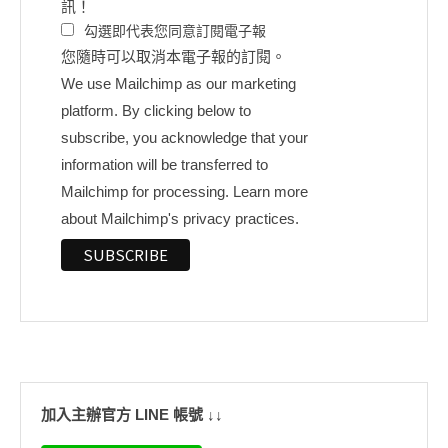
訊！
勾選即代表您同意訂閱電子報
您隨時可以取消本電子報的訂閱。
We use Mailchimp as our marketing
platform. By clicking below to
subscribe, you acknowledge that your
information will be transferred to
Mailchimp for processing.
Learn more
about Mailchimp's privacy practices.
加入主辦官方 LINE 帳號 ↓↓