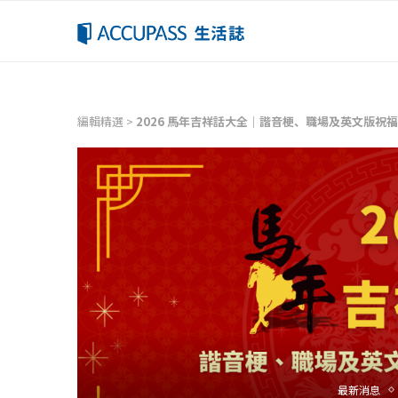
編輯精選
>
2026 馬年吉祥話大全｜諧音梗、職場及英文版祝
最新消息