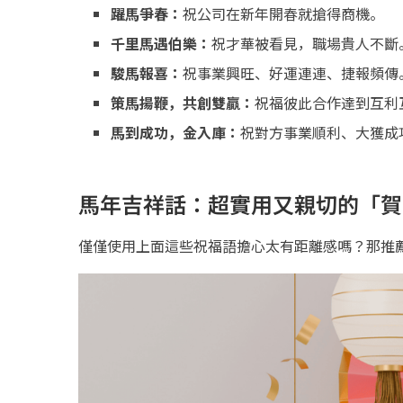
躍馬爭春：
祝公司在新年開春就搶得商機。
千里馬遇伯樂：
祝才華被看見，職場貴人不斷
駿馬報喜：
祝事業興旺、好運連連、捷報頻傳
策馬揚鞭，共創雙贏：
祝福彼此合作達到互利
馬到成功，金入庫：
祝對方事業順利、大獲成
馬年吉祥話：超實用又親切的「賀
僅僅使用上面這些祝福語擔心太有距離感嗎？那推