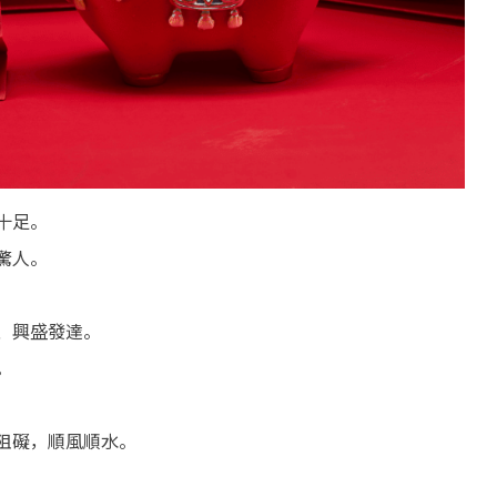
十足。
驚人。
、興盛發達。
。
阻礙，順風順水。