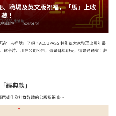
音梗、職場及英文版祝福，「馬」上收
藏！
 活動編輯室
2026/01/09
年吉祥話」了吧？ACCUPASS 特別幫大家整理出馬年最
NE、寫卡片、用在公司公告，還是拜年聊天，這篇通通有！趕
「經典款」
鄰居或作為社群媒體的公版祝福哦～