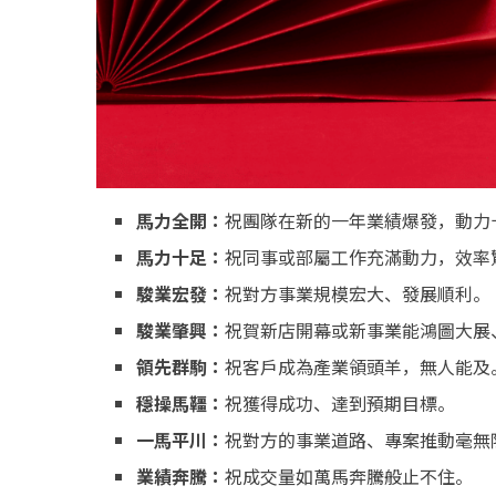
馬力全開：
祝團隊在新的一年業績爆發，動力
馬力十足：
祝同事或部屬工作充滿動力，效率
駿業宏發：
祝對方事業規模宏大、發展順利。
駿業肇興：
祝賀新店開幕或新事業能鴻圖大展
領先群駒：
祝客戶成為產業領頭羊，無人能及
穩操馬韁：
祝獲得成功、達到預期目標。
一馬平川：
祝對方的事業道路、專案推動毫無
業績奔騰：
祝成交量如萬馬奔騰般止不住。