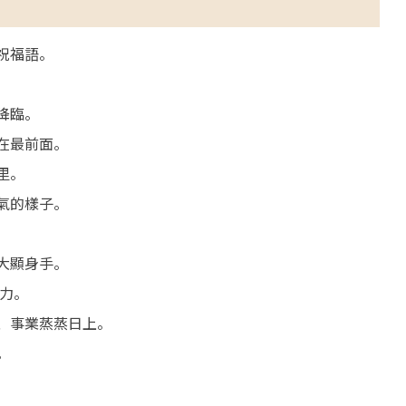
祝福語。
降臨。
在最前面。
里。
氣的樣子。
大顯身手。
力。
、事業蒸蒸日上。
。