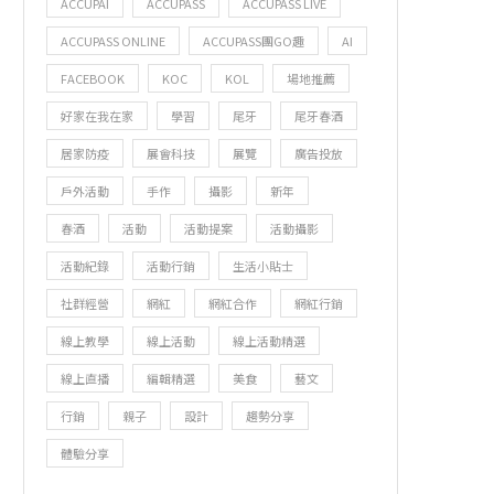
ACCUPAI
ACCUPASS
ACCUPASS LIVE
ACCUPASS ONLINE
ACCUPASS團GO趣
AI
FACEBOOK
KOC
KOL
場地推薦
好家在我在家
學習
尾牙
尾牙春酒
居家防疫
展會科技
展覽
廣告投放
戶外活動
手作
攝影
新年
春酒
活動
活動提案
活動攝影
活動紀錄
活動行銷
生活小貼士
社群經營
網紅
網紅合作
網紅行銷
線上教學
線上活動
線上活動精選
線上直播
編輯精選
美食
藝文
行銷
親子
設計
趨勢分享
體驗分享