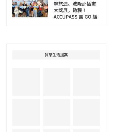
摯旅途。波隆那插畫
大獎展，啟程！│
ACCUPASS 團 GO 趣
質感生活提案