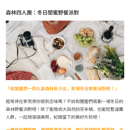
森林四人團：冬日閨蜜野餐派對
「和閨蜜們一同化身森林系少女，來場冬日野餐派對吧！」
經常待在家而使你感到乏味嗎？不妨和閨蜜們規劃一場冬日的
森林野餐派對吧！除了能吸收大自然的芬多精，也能短暫遠離
人群，一起用張張美照，紀錄當下的美好片刻吧！
一塊格紋野餐墊、幾杯莓果氣泡酒、幾片檸檬輕乳酪蛋糕、手