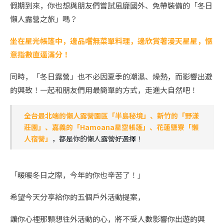
假期到來，你也想與朋友們嘗試風靡國外、免帶裝備的「冬日
懶人露營之旅」嗎？
坐在星光帳篷中，邊品嚐無菜單料理，邊欣賞著漫天星星，愜
意指數直逼滿分！
同時，「冬日露營」也不必因夏季的潮濕、燥熱，而影響出遊
的興致！一起和朋友們用最簡單的方式，走進大自然吧！
全台最北端的懶人露營園區「半島秘境」、新竹的「野漾
莊園」、嘉義的「Hamoana星空帳篷」、花蓮鹽寮「懶
人宿營」
，都是你的懶人露營好選擇！
「暖暖冬日之際，今年的你也辛苦了！」
希望今天分享給你的五個戶外活動提案，
讓你心裡那顆想往外活動的心，將不受人數影響你出遊的興