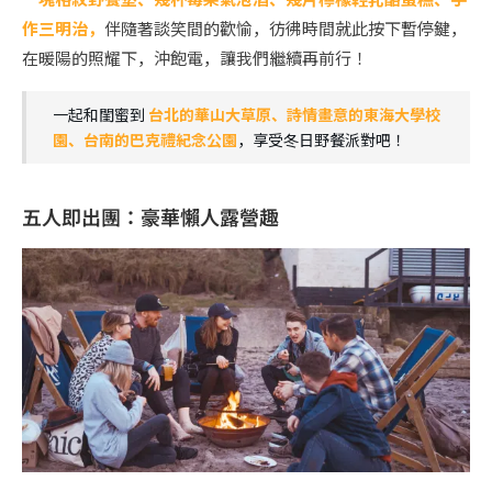
作三明治，
伴隨著談笑間的歡愉，彷彿時間就此按下暫停鍵，
在暖陽的照耀下，沖飽電，讓我們繼續再前行！
一起和閨蜜到
台北的華山大草原、詩情畫意的東海大學校
園、台南的巴克禮紀念公園
，享受冬日野餐派對吧！
五人即出團：豪華懶人露營趣