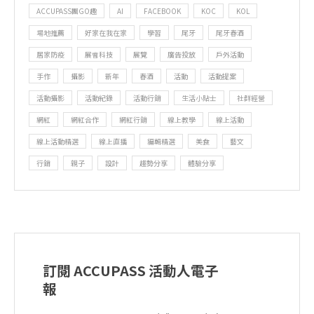
ACCUPASS團GO趣
AI
FACEBOOK
KOC
KOL
場地推薦
好家在我在家
學習
尾牙
尾牙春酒
居家防疫
展會科技
展覽
廣告投放
戶外活動
手作
攝影
新年
春酒
活動
活動提案
活動攝影
活動紀錄
活動行銷
生活小貼士
社群經營
網紅
網紅合作
網紅行銷
線上教學
線上活動
線上活動精選
線上直播
編輯精選
美食
藝文
行銷
親子
設計
趨勢分享
體驗分享
訂閱 ACCUPASS 活動人電子
報