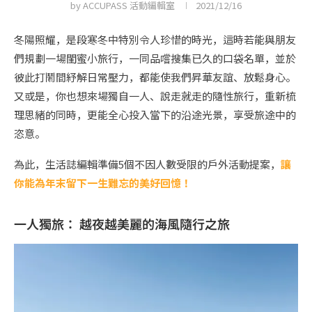
by
ACCUPASS 活動編輯室
2021/12/16
冬陽照耀，是段寒冬中特別令人珍惜的時光，這時若能與朋友
們規劃一場閨蜜小旅行，一同品嚐搜集已久的口袋名單，並於
彼此打鬧間紓解日常壓力，都能使我們昇華友誼、放鬆身心。
又或是，你也想來場獨自一人、說走就走的隨性旅行，重新梳
理思緒的同時，更能全心投入當下的沿途光景，享受旅途中的
恣意。
為此，生活誌編輯準備5個不因人數受限的戶外活動提案，
讓
你能為年末留下一生難忘的美好回憶！
一人獨旅： 越夜越美麗的海風隨行之旅