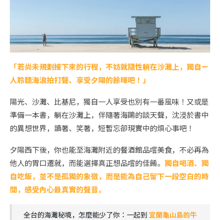
「若尚未規劃接下來的行程，不妨就隨性躺在沙灘上，獨自ㄧ
人聆聽海浪拍打聲、享受夕陽的餘暉吧！」
陽光、沙灘、比基尼，獨自一人享受也別有一番風味！又或是
準備一本書，躺在沙灘上，伴隨著海鷗的談天聲，沈浸於書中
的異想世界，讀著、笑著，短暫忘卻現實中的煩心事吧！
夕陽西下後，你也能至海灘附近的餐酒館品嚐美食，不必再為
他人的胃口遷就，而能選擇真正想品嚐的佳餚。
獨自喝酒、獨
自吃飯，並不是孤獨的象徵，而是能為自己留下一段空白的時
間，感受內心最真實的聲音。
全台的海灘秘境，怎麼能少了你：一起到
宜蘭龜山島的牛