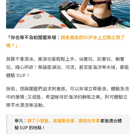
「你也等不及和閨蜜來場：
說走就走的SUP水上立槳之旅了
嗎？」
就算不會游泳、衝浪也能輕鬆上手，站著玩、趴著玩、躺著
玩，隨心所欲！無論是湖泊、河流，甚至是海洋等水域，都能
體驗 SUP！
倘若，想與閨蜜們追求刺激感，可以來場立槳衝浪，體驗急流
中的激情 ; 又或是，希望敞徉於海洋的靜態之美，則可體驗立
槳平水漂流等活動。
舉凡：
墾丁小峇里、高雄蓮池潭、南投日月潭
都是適合體
驗 SUP 的地點！