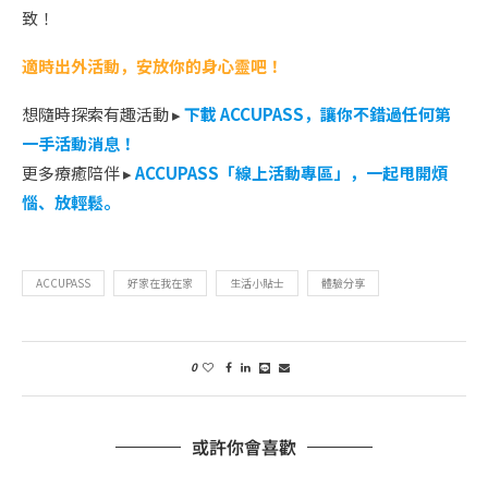
致！
適時出外活動，安放你的身心靈吧！
想隨時探索有趣活動 ▸
下載 ACCUPASS，讓你不錯過任何第
一
手活動消息！
更多療癒陪伴 ▸
ACCUPASS「線上活動專區」，一起甩開煩
惱、放輕鬆。
ACCUPASS
好家在我在家
生活小貼士
體驗分享
0
或許你會喜歡