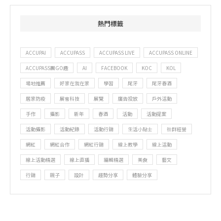
熱門標籤
ACCUPAI
ACCUPASS
ACCUPASS LIVE
ACCUPASS ONLINE
ACCUPASS團GO趣
AI
FACEBOOK
KOC
KOL
場地推薦
好家在我在家
學習
尾牙
尾牙春酒
居家防疫
展會科技
展覽
廣告投放
戶外活動
手作
攝影
新年
春酒
活動
活動提案
活動攝影
活動紀錄
活動行銷
生活小貼士
社群經營
網紅
網紅合作
網紅行銷
線上教學
線上活動
線上活動精選
線上直播
編輯精選
美食
藝文
行銷
親子
設計
趨勢分享
體驗分享