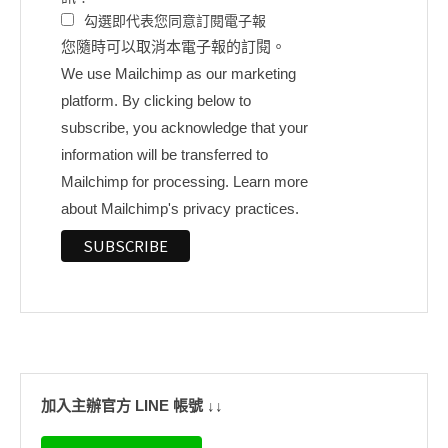
勾選即代表您同意訂閱電子報
您隨時可以取消本電子報的訂閱。
We use Mailchimp as our marketing
platform. By clicking below to
subscribe, you acknowledge that your
information will be transferred to
Mailchimp for processing.
Learn more
about Mailchimp's privacy practices.
加入主辦官方 LINE 帳號 ↓↓