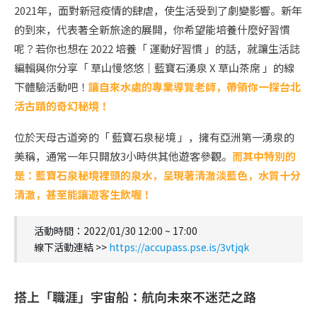
2021年，面對新冠疫情的肆虐，使生活受到了劇變影響。新年
的到來，代表著全新旅途的展開，你希望能培養什麼好習慣
呢？若你也想在 2022 培養「 運動好習慣 」的話，就讓生活誌
編輯與你分享「 草山慢悠悠｜藍寶石湧泉 X 草山茶席 」的線
下體驗活動吧！
讓自來水處的專業導覽老師，帶領你一探台北
活古蹟的奇幻秘境！
位於天母古道旁的「 藍寶石泉秘境 」，擁有亞洲第一湧泉的
美稱，通常一年只開放3小時供其他遊客參觀。
而其中特別的
是：藍寶石泉秘境裡頭的泉水，呈現著清澈淡藍色，水質十分
清澈，甚至能讓遊客生飲喔！
活動時間：2022/01/30 12:00 ~ 17:00
線下活動連結 >>
https://accupass.pse.is/3vtjqk
搭上「職涯」宇宙船：航向未來不迷茫之路