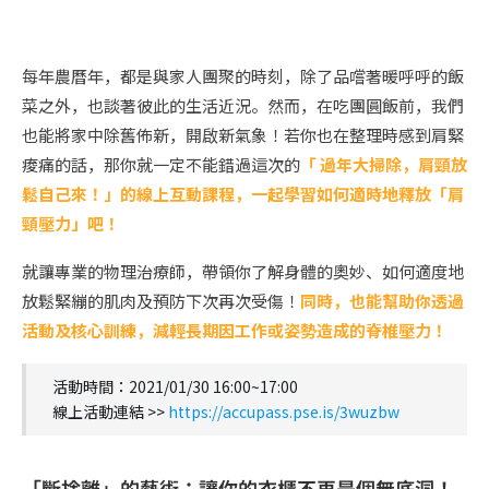
每年農曆年，都是與家人團聚的時刻，除了品嚐著暖呼呼的飯
菜之外，也談著彼此的生活近況。然而，在吃團圓飯前，我們
也能將家中除舊佈新，開啟新氣象！若你也在整理時感到肩緊
痠痛的話，那你就一定不能錯過這次的
「 過年大掃除，肩頸放
鬆自己來！」的線上互動課程，一起學習如何適時地釋放「肩
頸壓力」吧！
就讓專業的物理治療師，帶領你了解身體的奧妙、如何適度地
放鬆緊繃的肌肉及預防下次再次受傷！
同時，也能幫助你透過
活動及核心訓練，減輕長期因工作或姿勢造成的脊椎壓力！
活動時間：2021/01/30 16:00~17:00
線上活動連結 >>
https://accupass.pse.is/3wuzbw
「斷捨離」的藝術：讓你的衣櫃不再是個無底洞！