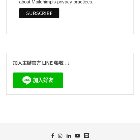
about Mailchimp's privacy practices.
加入主辦官方 LINE 帳號 ↓↓