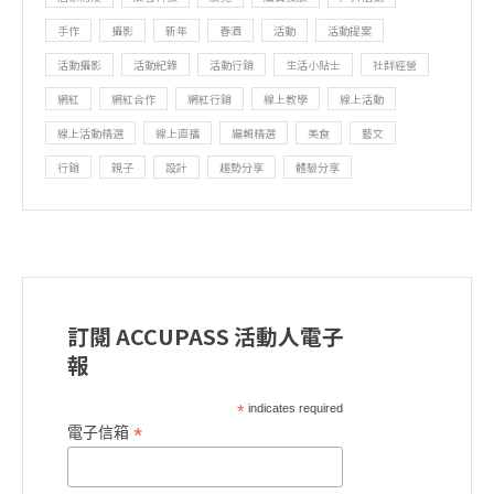
手作
攝影
新年
春酒
活動
活動提案
活動攝影
活動紀錄
活動行銷
生活小貼士
社群經營
網紅
網紅合作
網紅行銷
線上教學
線上活動
線上活動精選
線上直播
編輯精選
美食
藝文
行銷
親子
設計
趨勢分享
體驗分享
訂閱 ACCUPASS 活動人電子
報
*
indicates required
*
電子信箱