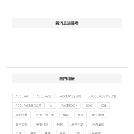
新消息這邊看
熱門標籤
ACCUPAI
ACCUPASS
ACCUPASS LIVE
ACCUPASS ONLINE
ACCUPASS團GO趣
AI
FACEBOOK
KOC
KOL
場地推薦
好家在我在家
學習
尾牙
尾牙春酒
居家防疫
展會科技
展覽
廣告投放
戶外活動
手作
攝影
新年
春酒
活動
活動提案