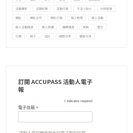
活動攝影
活動紀錄
活動行銷
生活小貼士
社群經營
網紅
網紅合作
網紅行銷
線上教學
線上活動
線上活動精選
線上直播
編輯精選
美食
藝文
行銷
親子
設計
趨勢分享
體驗分享
訂閱 ACCUPASS 活動人電子
報
*
indicates required
*
電子信箱