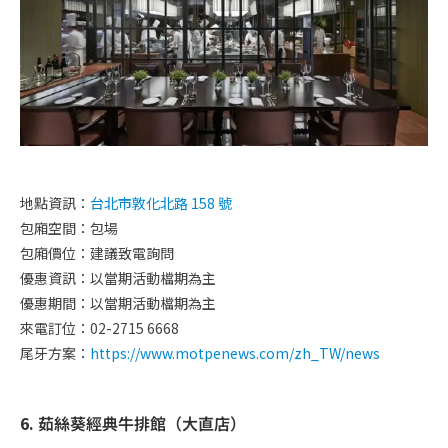
地點資訊：
台北市敦化北路 158 號
包廂空間：包場
包廂價位：建議致電詢問
優惠資訊：
以當期
活動檔期為主
優惠期間：
以當期
活動檔期為主
來電訂位：02-2715 6668
尾牙方案：
https://www.motpenews.com/zh_TW/news
6.
茹絲葵經典牛排館（大直店）