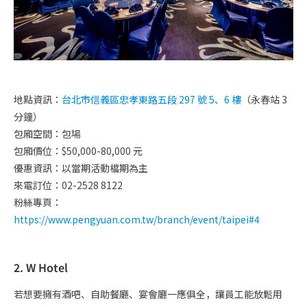
地點資訊：
台北市信義區忠孝東路五段 297 號 5、6 樓
（永春站 3
分鐘）
包廂空間：包場
包廂價位：$50,000-80,000 元
優惠資訊：
以當期
活動檔期為主
來電訂位：02-2528 8122
粉絲專頁：
https://www.pengyuan.com.tw/branch/event/taipei#4
2. W Hotel
若想要擁有酒吧、自助餐廳、宴會廳一應俱全，讓員工能放鬆用