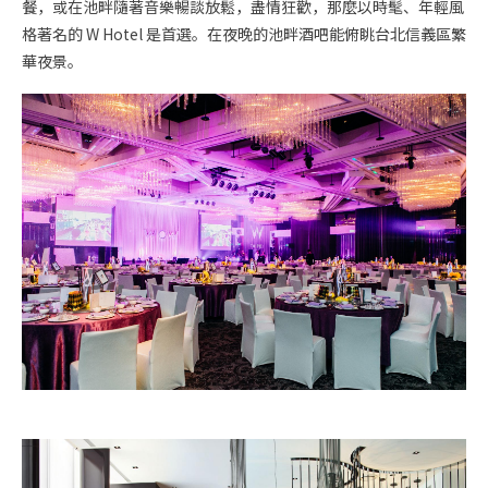
餐，或在池畔隨著音樂暢談放鬆，盡情狂歡，那麼以時髦、年輕風
格著名的 W Hotel 是首選。在夜晚的池畔酒吧能俯眺台北信義區繁
華夜景。