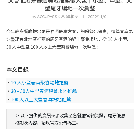
大台北尾牙春酒場地推薦懶人包｜小型、中型、大
型尾牙場地一次彙整
by
ACCUPASS 活動編輯室
2022/11/01
今年許多餐廳推出尾牙春酒優惠方案，紛紛祭出優惠，這篇文章為
你整理台北地區推薦的尾牙春酒的絕佳聚會場地，從 10 人小型、
50 人中型至 100 人以上大型聚餐場地一次整理！
本文目錄
・
10 人小型春酒聚會場地推薦
・
30 – 50人中型春酒聚會場地推薦
・
100 人以上大型春酒場地推薦
※ 以下提供的資訊來源收集至各餐廳官網資訊，尾牙優惠
檔期及內容，請以官方公告為主。