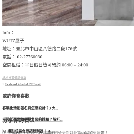
Info：
WUTZ屋子
地址：臺北市中山區八德路二段176號
電話： 02-27760030
空間租借：平日假日皆可預約 06:00 – 24:00
場地推薦
體驗分享
1
Facebook
Linkedin
LINE
Email
或許你會喜歡
客製化活動報名頁怎麼設計？3 大...
分享你的看法
沉浸式活動如何提升預約體驗？解析...
AI 攝影成展會行銷新利器！ A...