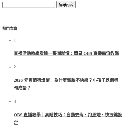
熱門文章
1
直播活動教學看這一張圖就懂：簡易 OBS 直播串流教學
2
2026 元宵節猜燈謎：為什麼電腦不快樂？小孩子跌倒猜一
句成語？
3
OBS 直播教學｜高階技巧：自動去背、跑馬燈、快捷鍵設
定