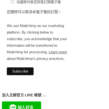
勾選即代表您同意訂閱電子報
您隨時可以取消本電子報的訂閱。
We use Mailchimp as our marketing
platform. By clicking below to
subscribe, you acknowledge that your
information will be transferred to
Mailchimp for processing.
Learn more
about Mailchimp's privacy practices.
加入主辦官方 LINE 帳號 ↓↓