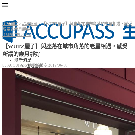
主辦學院
>
場地推薦
>
【WUTZ屋子】與座落在城市角落的老屋相遇，感受
所謂的歲月靜好
主辦學院
場地推薦
【WUTZ屋子】與座落在城市角落的老屋相遇，感受
所謂的歲月靜好
最新消息
生活體驗
by
ACCUPASS 活動編輯室
2019/06/18
學習課程
美味佳餚
藝文生活
親子同樂
視聽饗宴
主辦學院
操作教學
功能優化
經營心法
廣告投放
趨勢分享
合作案例