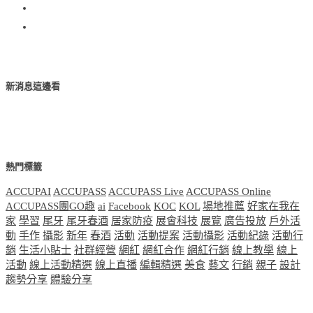
新消息這邊看
熱門標籤
ACCUPAI
ACCUPASS
ACCUPASS Live
ACCUPASS Online
ACCUPASS團GO趣
ai
Facebook
KOC
KOL
場地推薦
好家在我在
家
學習
尾牙
尾牙春酒
居家防疫
展會科技
展覽
廣告投放
戶外活
動
手作
攝影
新年
春酒
活動
活動提案
活動攝影
活動紀錄
活動行
銷
生活小貼士
社群經營
網紅
網紅合作
網紅行銷
線上教學
線上
活動
線上活動精選
線上直播
編輯精選
美食
藝文
行銷
親子
設計
趨勢分享
體驗分享