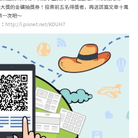
元大獎的金礦抽獎券！投票前五名得獎者，再送該篇文章十萬
第一次吧～
」：
http://l.pixnet.net/KDUH7