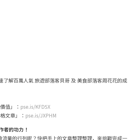
速了解百萬人氣 旅遊部落客貝哥 及 美食部落客周花花的成
牌價值」：
pse.is/KFD5X
落格文章」：
pse.is/JXPHM
創作者的功力！
搶流量的行列呢？快把手上的文章整理整理，來挑戰完成一