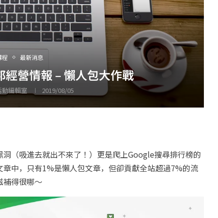
課程
最新消息
痞客邦經營情報 – 懶人包大作戰
 活動編輯室
2019/08/05
洞（吸進去就出不來了！）更是爬上Google搜尋排行榜的
章中，只有1%是懶人包文章，但卻貢獻全站超過7%的流
滋補得很哪～