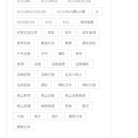
ACCUPAI
ACCUPASS
ACCUPASS LIVE
ACCUPASS ONLINE
ACCUPASS團GO趣
AI
FACEBOOK
KOC
KOL
場地推薦
好家在我在家
學習
尾牙
尾牙春酒
居家防疫
展會科技
展覽
廣告投放
戶外活動
手作
攝影
新年
春酒
活動
活動提案
活動攝影
BABY SHARK 展覽登陸台...
開啟感知力！結合聲音與美學的沉
活動紀錄
活動行銷
生活小貼士
社群經營
網紅
網紅合作
網紅行銷
線上教學
線上活動
線上活動精選
線上直播
編輯精選
美食
藝文
行銷
親子
設計
趨勢分享
體驗分享