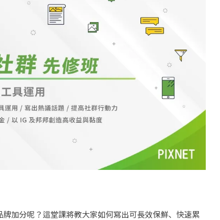
品牌加分呢？這堂課將教大家如何寫出可長效保鮮、快速累