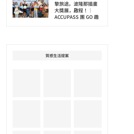
摯旅途。波隆那插畫
大獎展，啟程！│
ACCUPASS 團 GO 趣
質感生活提案