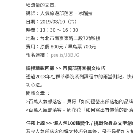
積流量的文章。
講師：人氣旅遊部落客 – 冰蹦拉
日期：2019/08/10（六）
時間：13：30 ～ 16：30
地點：台北市南京東路二段72號9樓
費用：原價 800元 / 早鳥票 700元
報名連結：
pse.is/J8BJG
課程精彩回顧 >> 百萬部落客撰文技巧
透過2018年社群莘學院系列課程中的兩堂側記，快
功心法。
閱讀文章 ：
>百萬人氣部落客 – 貝哥「如何經營出部落格的品
>百萬人氣部落客 – 周花花「如何寫出有價值的部
任務上線 >> 懶人包100種變化 / 挑戰你身為文字
看完人氣部落客的撰文技巧分享後，是不是想加入