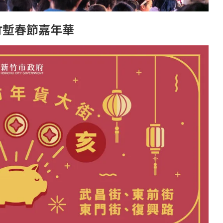
竹塹春節嘉年華