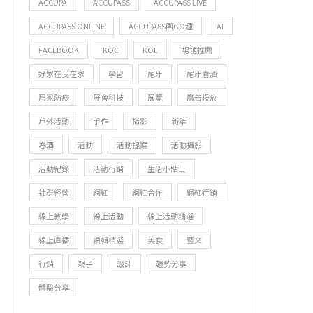
ACCUPAI
ACCUPASS
ACCUPASS LIVE
ACCUPASS ONLINE
ACCUPASS團GO趣
AI
FACEBOOK
KOC
KOL
場地推薦
好家在我在家
學習
尾牙
尾牙春酒
居家防疫
展會科技
展覽
廣告投放
戶外活動
手作
攝影
新年
春酒
活動
活動提案
活動攝影
活動紀錄
活動行銷
生活小貼士
社群經營
網紅
網紅合作
網紅行銷
線上教學
線上活動
線上活動精選
線上直播
編輯精選
美食
藝文
行銷
親子
設計
趨勢分享
體驗分享