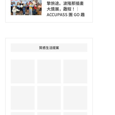
摯旅途。波隆那插畫
大獎展，啟程！│
ACCUPASS 團 GO 趣
質感生活提案