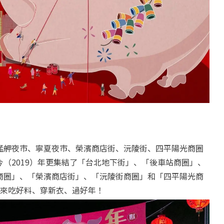
艋舺夜市、寧夏夜市、榮濱商店街、沅陵街、四平陽光商圈
（2019）年更集結了「台北地下街」、「後車站商圈」、
商圈」、「榮濱商店街」、「沅陵街商圈」和「四平陽光商
快來吃好料、穿新衣、過好年！