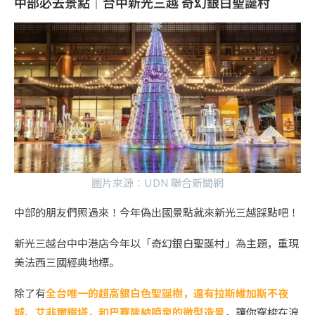
中部必去景點｜台中新光三越 奇幻銀白聖誕村
圖片來源：
UDN 聯合新聞網
中部的朋友們照過來！今年偽出國景點就來新光三越踩點吧！
新光三越台中中港店今年以「奇幻銀白聖誕村」為主題，重現
美法西三國經典地標。
除了有
全台唯一的超高銀白色聖誕樹，還有拉斯維加斯不夜
城、艾非爾鐵塔，和巴賽隆納噴泉的微型造景
，讓你穿梭在浪