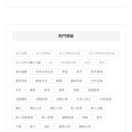
熱門標籤
ACCUPAI
ACCUPASS
ACCUPASS LIVE
ACCUPASS ONLINE
ACCUPASS團GO趣
AI
FACEBOOK
KOC
KOL
場地推薦
好家在我在家
學習
尾牙
尾牙春酒
居家防疫
展會科技
展覽
廣告投放
戶外活動
手作
攝影
新年
春酒
活動
活動提案
活動攝影
活動紀錄
活動行銷
生活小貼士
社群經營
網紅
網紅合作
網紅行銷
線上教學
線上活動
線上活動精選
線上直播
編輯精選
美食
藝文
行銷
親子
設計
趨勢分享
體驗分享