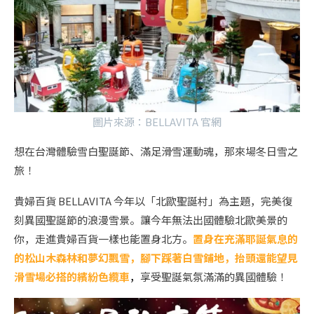
圖片來源：
BELLAVITA 官網
想在台灣體驗雪白聖誕節、滿足滑雪運動魂，那來場冬日雪之
旅！
貴婦百貨 BELLAVITA 今年以「北歐聖誕村」為主題，完美復
刻異國聖誕節的浪漫雪景。讓今年無法出國體驗北歐美景的
你，走進貴婦百貨一樣也能置身北方。
置身在充滿耶誕氣息的
的松山木森林和夢幻飄雪，腳下踩著白雪鋪地，抬頭還能望見
滑雪場必搭的繽紛色纜車
，
享受聖誕氣氛滿滿的異國體驗！