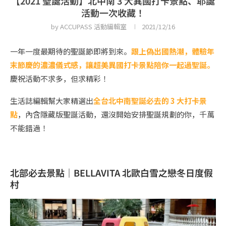
【2021 聖誕活動】北中南 3 大異國打卡景點、耶誕
活動一次收藏！
by
ACCUPASS 活動編輯室
2021/12/16
一年一度最期待的聖誕節即將到來。
跟上偽出國熱潮，體驗年
末節慶的濃濃儀式感，讓超美異國打卡景點陪你一起過聖誕。
慶祝活動不求多，但求精彩！
生活誌編輯幫大家精選出
全台北中南聖誕必去的 3 大打卡景
點
，內含隱藏版聖誕活動，還沒開始安排聖誕規劃的你，千萬
不能錯過！
北部必去景點｜BELLAVITA 北歐白雪之戀冬日度假
村