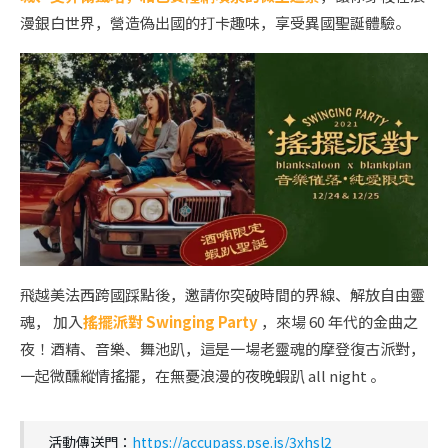
漫銀白世界，營造偽出國的打卡趣味，享受異國聖誕體驗。
飛越美法西跨國踩點後，邀請你突破時間的界線、解放自由靈
魂， 加入
搖擺派對 Swinging Party
，來場 60 年代的金曲之
夜！酒精、音樂、舞池趴，這是一場老靈魂的摩登復古派對，
一起微醺縱情搖擺，在無憂浪漫的夜晚蝦趴 all night 。
活動傳送門：
https://accupass.pse.is/3xhsl2