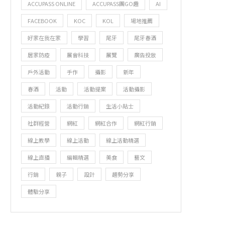
ACCUPASS ONLINE
ACCUPASS團GO趣
AI
FACEBOOK
KOC
KOL
場地推薦
好家在我在家
學習
尾牙
尾牙春酒
居家防疫
展會科技
展覽
廣告投放
戶外活動
手作
攝影
新年
春酒
活動
活動提案
活動攝影
活動紀錄
活動行銷
生活小貼士
社群經營
網紅
網紅合作
網紅行銷
線上教學
線上活動
線上活動精選
線上直播
編輯精選
美食
藝文
行銷
親子
設計
趨勢分享
體驗分享