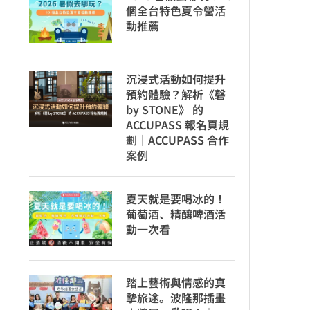
個全台特色夏令營活
動推薦
沉浸式活動如何提升
預約體驗？解析《磬
by STONE》 的
ACCUPASS 報名頁規
劃｜ACCUPASS 合作
案例
夏天就是要喝冰的！
葡萄酒、精釀啤酒活
動一次看
踏上藝術與情感的真
摯旅途。波隆那插畫