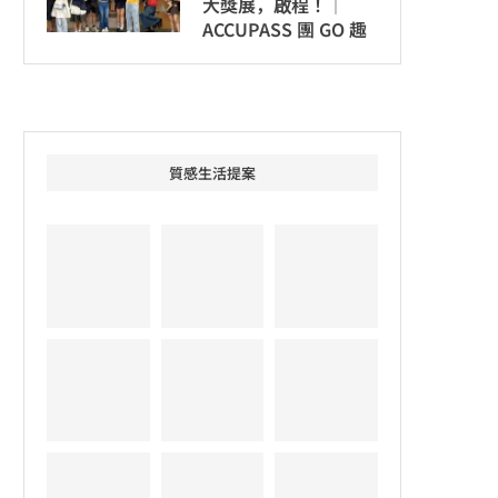
大獎展，啟程！│
ACCUPASS 團 GO 趣
質感生活提案