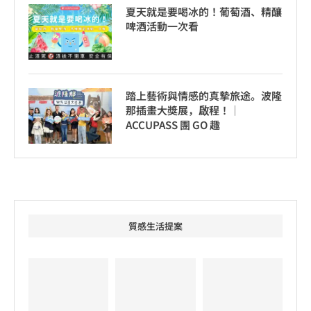
夏天就是要喝冰的！葡萄酒、精釀
啤酒活動一次看
踏上藝術與情感的真摯旅途。波隆
那插畫大獎展，啟程！│
ACCUPASS 團 GO 趣
質感生活提案