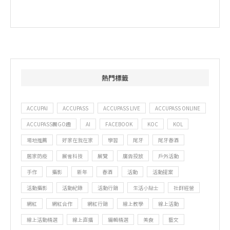
熱門標籤
ACCUPAI
ACCUPASS
ACCUPASS LIVE
ACCUPASS ONLINE
ACCUPASS團GO趣
AI
FACEBOOK
KOC
KOL
場地推薦
好家在我在家
學習
尾牙
尾牙春酒
居家防疫
展會科技
展覽
廣告投放
戶外活動
手作
攝影
新年
春酒
活動
活動提案
活動攝影
活動紀錄
活動行銷
生活小貼士
社群經營
網紅
網紅合作
網紅行銷
線上教學
線上活動
線上活動精選
線上直播
編輯精選
美食
藝文