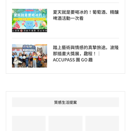
夏天就是要喝冰的！葡萄酒、精釀
啤酒活動一次看
踏上藝術與情感的真摯旅途。波隆
那插畫大獎展，啟程！│
ACCUPASS 團 GO 趣
質感生活提案