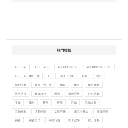
熱門標籤
ACCUPAI
ACCUPASS
ACCUPASS LIVE
ACCUPASS ONLINE
ACCUPASS團GO趣
AI
FACEBOOK
KOC
KOL
場地推薦
好家在我在家
學習
尾牙
尾牙春酒
居家防疫
展會科技
展覽
廣告投放
戶外活動
手作
攝影
新年
春酒
活動
活動提案
活動攝影
活動紀錄
活動行銷
生活小貼士
社群經營
網紅
網紅合作
網紅行銷
線上教學
線上活動