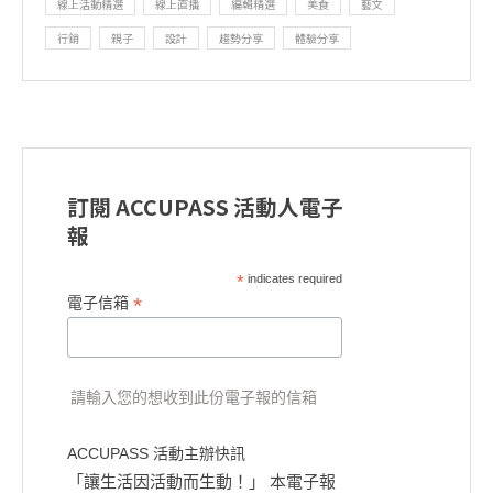
線上活動精選
線上直播
編輯精選
美食
藝文
行銷
親子
設計
趨勢分享
體驗分享
訂閱 ACCUPASS 活動人電子
報
*
indicates required
*
電子信箱
請輸入您的想收到此份電子報的信箱
ACCUPASS 活動主辦快訊
「讓生活因活動而生動！」 本電子報